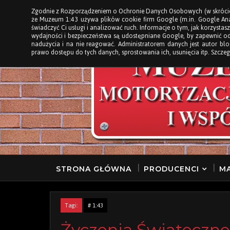
Zgodnie z Rozporządzeniem o Ochronie Danych Osobowych (w skróci
STRONA GŁÓWNA
że Muzeum 1:43 używa plików cookie firm Google (m.in. Google Anal
świadczyć Ci usługi i analizować ruch. Informacje o tym, jak korzystasz
wydajności i bezpieczeństwa są udostępniane Google, by zapewnić o
nadużycia i na nie reagować. Administratorem danych jest autor b
prawo dostępu do tych danych, sprostowania ich, usunięcia itp. Szczeg
STRONA GŁÓWNA
PRODUCENCI
MA
Tagi:
# 1:43
Życzenia Świąteczne