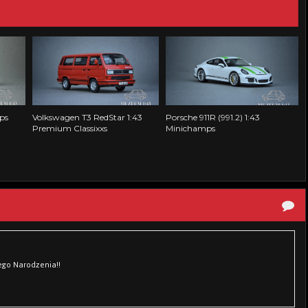
ps
Volkswagen T3 RedStar 1:43
Porsche 911R (991.2) 1:43
Premium Classixxs
Minichamps
ego Narodzenia!!