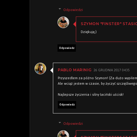
Odpowiedzi
SZYMON "FINSTER" STASI
Dziękuję;)
Odpowiedz
26 GRUDNIA 2017 04:35
PABLO MARINIG
Przyszedłem za późno Szymon! (Za dużo wypiłem i
Ale wciąż jestem w czasie, by życzyć szczęśliwego
Najlepsze życzenia i silny łaciński uścisk!
Odpowiedz
Odpowiedzi