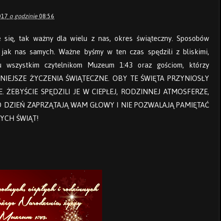
017
o godzinie
08:56
e się, tak ważny dla wielu z nas, okres świąteczny. Sposobów
jak nas samych. Ważne byśmy w ten czas spędzili z bliskimi,
cu wszystkim czytelnikom Muzeum 1:43 oraz gościom, którzy
ECZNIEJSZE ŻYCZENIA ŚWIĄTECZNE. OBY TE ŚWIĘTA PRZYNIOSŁY
ŻEBYŚCIE SPĘDZILI JE W CIEPŁEJ, RODZINNEJ ATMOSFERZE,
 DZIEŃ ZAPRZĄTAJĄ WAM GŁOWY I NIE POZWALAJĄ PAMIĘTAĆ
YCH ŚWIĄT!