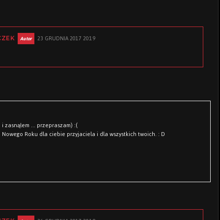
23 GRUDNIA 2017 20:19
CZEK
 zasnąłem ... przepraszam) :(
 Nowego Roku dla ciebie przyjaciela i dla wszystkich twoich. : D