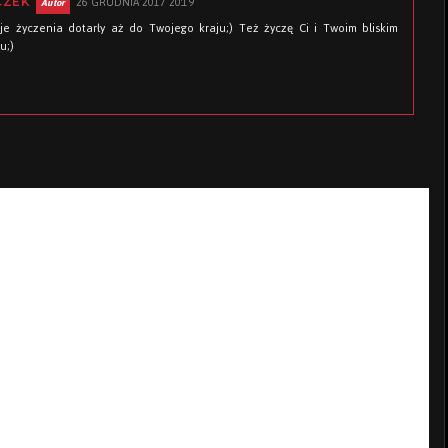
26 GRUDNIA 2017 20:19
CZEK
oje życzenia dotarły aż do Twojego kraju;) Też życzę Ci i Twoim bliskim
u;)