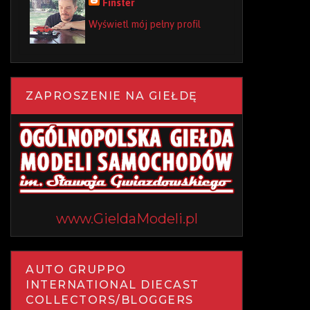
Finster
Wyświetl mój pełny profil
ZAPROSZENIE NA GIEŁDĘ
www.GieldaModeli.pl
AUTO GRUPPO
INTERNATIONAL DIECAST
COLLECTORS/BLOGGERS