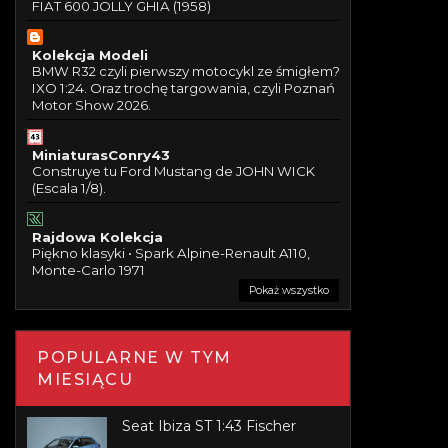
FIAT 600 JOLLY GHIA (1958)
Kolekcja Modeli
BMW R32 czyli pierwszy motocykl ze śmigłem?
IXO 1:24. Oraz trochę targowania, czyli Poznań
Motor Show 2026.
MiniaturasConry43
Construye tu Ford Mustang de JOHN WICK
(Escala 1/8).
Rajdowa Kolekcja
Piękno klasyki • Spark Alpine-Renault A110,
Monte-Carlo 1971
Pokaż wszystko
POPULARNE W TYM
MIESIĄCU
Seat Ibiza ST 1:43 Fischer