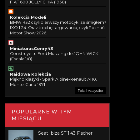
FIAT 600 JOLLY GHIA (1958)
Kolekcja Modeli
BMW R32 czyli pierwszy motocykl ze śmigłem?
IXO 1:24. Oraz trochę targowania, czyli Poznań
Motor Show 2026.
MiniaturasConry43
Construye tu Ford Mustang de JOHN WICK
(Escala 1/8).
Rajdowa Kolekcja
Piękno klasyki • Spark Alpine-Renault A110,
Monte-Carlo 1971
Pokaż wszystko
POPULARNE W TYM
MIESIĄCU
Seat Ibiza ST 1:43 Fischer