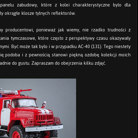
panelu zabudowy, które z kolei charakterystyczne było dla
ły okrągłe klosze tylnych reflektorów.
ny producentowi, ponieważ jak wiemy, nie rzadko trudności z
zania tymczasowe, które często z perspektywy czasu okazywały
anymi. Być może tak było i w przypadku AC-40 (131). Tego niestety
ię podoba i z pewnością stanowi piękną ozdobę kolekcji moich
dnie do gustu. Zapraszam do obejrzenia kilku zdjęć.