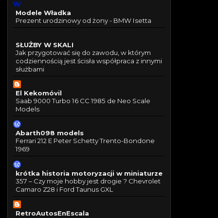
Modele Władka
Prezent urodzinowy od żony - BMW Isetta
SŁUŻBY W SKALI
Jak przygotować się do zawodu, w którym
codziennością jest ścisła współpraca z innymi
służbami
El Kekomóvil
Saab 9000 Turbo 16 CC 1985 de Neo Scale
Models
Abarth098 models
Ferrari 212 E Peter Schetty Trento-Bondone
1969
krótka historia motoryzacji w miniaturze
357 – Czy moje hobby jest drogie ? Chevrolet
Camaro Z28 i Ford Taunus GXL
RetroAutosEnEscala