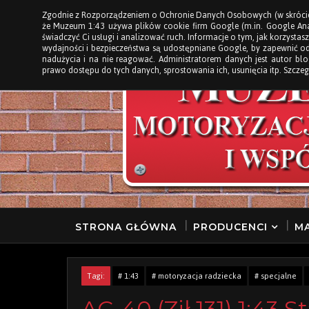
Zgodnie z Rozporządzeniem o Ochronie Danych Osobowych (w skróci
STRONA GŁÓWNA
że Muzeum 1:43 używa plików cookie firm Google (m.in. Google Anal
świadczyć Ci usługi i analizować ruch. Informacje o tym, jak korzystasz
wydajności i bezpieczeństwa są udostępniane Google, by zapewnić o
nadużycia i na nie reagować. Administratorem danych jest autor b
prawo dostępu do tych danych, sprostowania ich, usunięcia itp. Szczeg
STRONA GŁÓWNA
PRODUCENCI
MA
Tagi:
# 1:43
# motoryzacja radziecka
# specjalne
AC-40 (Ził 131) 1:43 