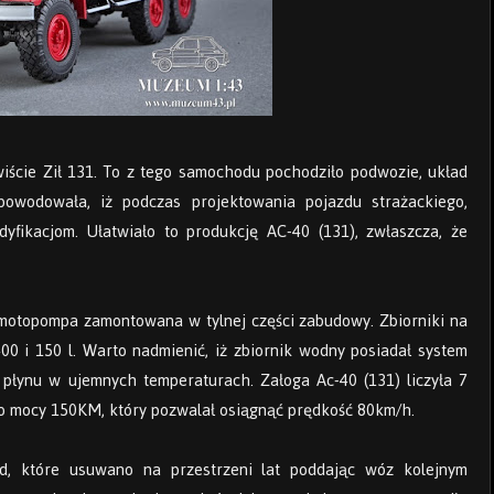
iście Ził 131. To z tego samochodu pochodziło podwozie, układ
powodowała, iż podczas projektowania pojazdu strażackiego,
ikacjom. Ułatwiało to produkcję AC-40 (131), zwłaszcza, że
otopompa zamontowana w tylnej części zabudowy. Zbiorniki na
00 i 150 l. Warto nadmienić, iż zbiornik wodny posiadał system
 płynu w ujemnych temperaturach. Załoga Ac-40 (131) liczyła 7
 o mocy 150KM, który pozwalał osiągnąć prędkość 80km/h.
ad, które usuwano na przestrzeni lat poddając wóz kolejnym