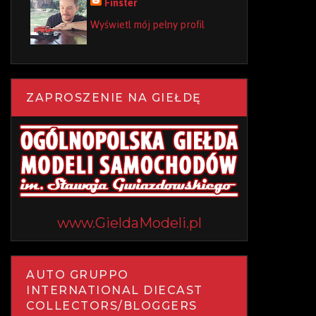
Finster
Wyświetl mój pełny profil
ZAPROSZENIE NA GIEŁDĘ
www.GieldaModeli.pl
AUTO GRUPPO
INTERNATIONAL DIECAST
COLLECTORS/BLOGGERS