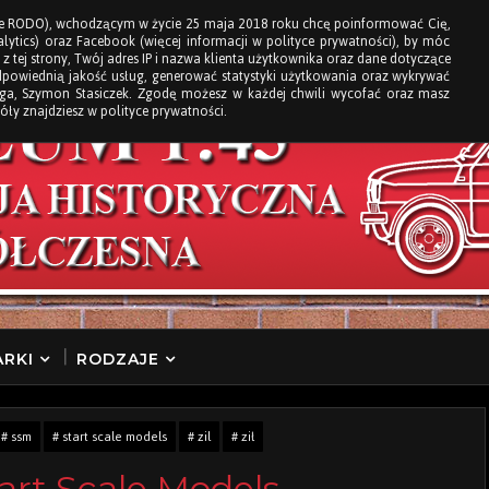
e RODO), wchodzącym w życie 25 maja 2018 roku chcę poinformować Cię,
ytics) oraz Facebook (więcej informacji w polityce prywatności), by móc
 z tej strony, Twój adres IP i nazwa klienta użytkownika oraz dane dotyczące
dpowiednią jakość usług, generować statystyki użytkowania oraz wykrywać
loga, Szymon Stasiczek. Zgodę możesz w każdej chwili wycofać oraz masz
óły znajdziesz w polityce prywatności.
RKI
RODZAJE
# ssm
# start scale models
# zil
# ził
Start Scale Models