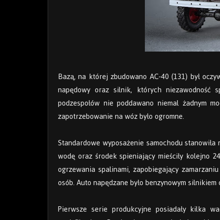
Bazą, na której zbudowano AC-40 (131) był oczyw
napędowy oraz silnik, których niezawodność s
podzespołów nie poddawano niemal żadnym modyf
zapotrzebowanie na wóz było ogromne.
Standardowe wyposażenie samochodu stanowiła m
wodę oraz środek spieniający mieściły kolejno 24
ogrzewania spalinami, zapobiegający zamarzaniu
osób. Auto napędzane było benzynowym silnikiem
Pierwsze serie produkcyjne posiadały kilka w