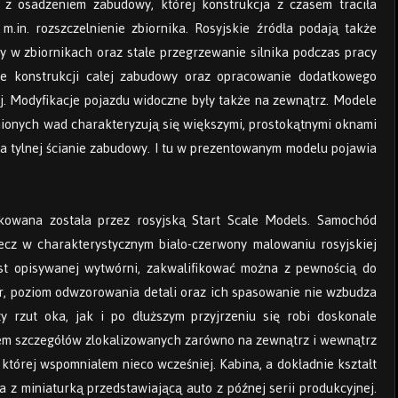
 z osadzeniem zabudowy, której konstrukcja z czasem traciła
.in. rozszczelnienie zbiornika. Rosyjskie źródła podają także
 w zbiornikach oraz stałe przegrzewanie silnika podczas pracy
e konstrukcji całej zabudowy oraz opracowanie dodatkowego
ej. Modyfikacje pojazdu widoczne były także na zewnątrz. Modele
ionych wad charakteryzują się większymi, prostokątnymi oknami
na tylnej ścianie zabudowy. I tu w prezentowanym modelu pojawia
kowana została przez rosyjską Start Scale Models. Samochód
ecz w charakterystycznym biało-czerwony malowaniu rosyjskiej
ust opisywanej wytwórni, zakwalifikować można z pewnością do
er, poziom odwzorowania detali oraz ich spasowanie nie wzbudza
 rzut oka, jak i po dłuższym przyjrzeniu się robi doskonałe
mem szczegółów zlokalizowanych zarówno na zewnątrz i wewnątrz
 której wspomniałem nieco wcześniej. Kabina, a dokładnie kształt
a z miniaturką przedstawiającą auto z późnej serii produkcyjnej.