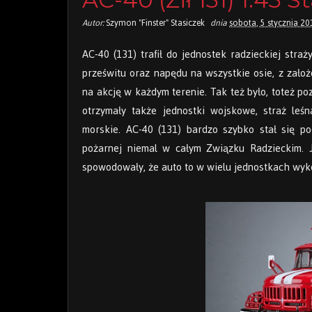
Autor:
Szymon "Finster" Stasiczek
dnia
sobota, 5 stycznia 20
AC-40 (131) trafił do jednostek radzieckiej stra
prześwitu oraz napędu na wszystkie osie, z zało
na akcję w każdym terenie. Tak też było, toteż po
otrzymały także jednostki wojskowe, straż leśn
morskie. AC-40 (131) bardzo szybko stał się 
pożarnej niemal w całym Związku Radzieckim. J
spowodowały, że auto to w wielu jednostkach wyko