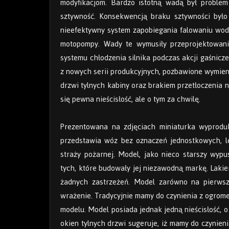
modyfikacjom. Bardzo istotną wadą był problem
sztywność. Konsekwencją braku sztywności było m
nieefektywny system zapobiegania falowaniu wody
motopompy. Wady te wymusiły przeprojektowani
systemu chłodzenia silnika podczas akcji gaśnicz
z nowych serii produkcyjnych, pozbawione wymien
drzwi tylnych kabiny oraz brakiem przetłoczenia 
się pewna nieścisłość, ale o tym za chwilę.
Prezentowana na zdjęciach miniaturka wyprodu
przedstawia wóz bez oznaczeń jednostkowych, l
straży pożarnej. Model, jako nieco starszy wyp
tych, które budowały jej niezawodną markę. Laki
żadnych zastrzeżeń. Model zarówno na pierwszy
wrażenie. Tradycyjnie mamy do czynienia z ogro
modelu. Model posiada jednak jedną nieścisłość, o
okien tylnych drzwi sugeruje, iż mamy do czynieni