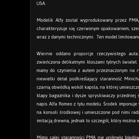
USA.
Modelik Alfy został wyprodukowany przez PMA, 
charakteryzuje się czerwonym opakowaniem, szer
wraz z danymi technicznymi. Ten model limitowano
Wiernie oddano proporcje rzeczywistego auta
zwieńczona delikatnymi kloszami tylnych świateł.
mamy do czynienia z autem przeznaczonym na ry
niewielki detal podkreślający staranność Minic
czarną obwódką wokół kapsla, na której umieszcz
klapy bagażnika i dysze spryskiwaczy przedniej 
napis Alfa Romeo z tyłu modelu. Środek imponuje
na konsoli środkowej i umieszczone pod nimi radi
imitacją drewna, jednak to szczegół, który można 
Mimo całej staranności PMA nie uniknęło błędów