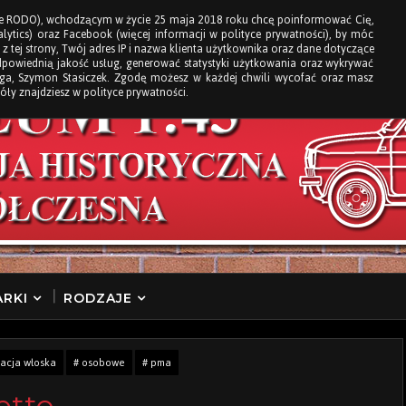
e RODO), wchodzącym w życie 25 maja 2018 roku chcę poinformować Cię,
ytics) oraz Facebook (więcej informacji w polityce prywatności), by móc
 z tej strony, Twój adres IP i nazwa klienta użytkownika oraz dane dotyczące
dpowiednią jakość usług, generować statystyki użytkowania oraz wykrywać
loga, Szymon Stasiczek. Zgodę możesz w każdej chwili wycofać oraz masz
óły znajdziesz w polityce prywatności.
RKI
RODZAJE
acja włoska
# osobowe
# pma
etto