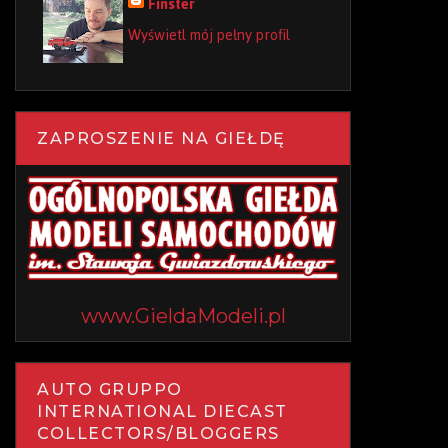
Finster
Wyświetl mój pełny profil
ZAPROSZENIE NA GIEŁDĘ
www.GieldaModeli.pl
AUTO GRUPPO
INTERNATIONAL DIECAST
COLLECTORS/BLOGGERS