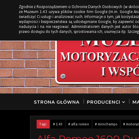
Zgodnie z Rozporządzeniem o Ochronie Danych Osobowych (w skróci
STRONA GŁÓWNA
że Muzeum 1:43 używa plików cookie firm Google (m.in. Google Anal
świadczyć Ci usługi i analizować ruch. Informacje o tym, jak korzystasz
wydajności i bezpieczeństwa są udostępniane Google, by zapewnić o
nadużycia i na nie reagować. Administratorem danych jest autor b
prawo dostępu do tych danych, sprostowania ich, usunięcia itp. Szczeg
STRONA GŁÓWNA
PRODUCENCI
MA
Tagi:
# 1:43
# alfa romeo
# minichamps
# motoryz
Alfa Romeo 1600 Du