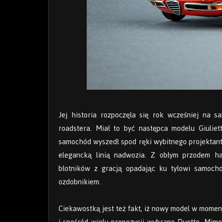
Jej historia rozpoczęła się rok wcześniej na
roadstera. Miał to być następca modelu Giulie
samochód wyszedł spod ręki wybitnego projektanta
elegancką linią nadwozia. Z obłym przodem ha
błotników z gracją opadając ku tyłowi samocho
ozdobnikiem.
Ciekawostką jest też fakt, iż nowy model w momenc
i spośród wielu propozycji wybrano Duetto. Mimo 