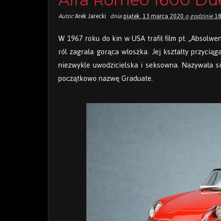
Autor:
Arek Jarecki
dnia
piątek, 13 marca 2020
o godzinie
18
W 1967 roku do kin w USA trafił film pt. „Absolw
ról zagrała gorąca włoszka. Jej kształty przyciąg
niezwykle uwodzicielska i seksowna. Nazywała si
początkowo nazwę Graduate.