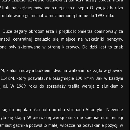
Italii najczęściej mówiono o niej osso di sepia. O tym, jak bardzo
 produkowano go niemal w niezmienionej formie do 1993 roku.
ą. Duże zegary obrotomierza i prędkościomierza dominowały za
nsoli centralnej znalazło się miejsce na wskaźniki benzyny,
e one były skierowane w stronę kierowcy. Do dziś jest to znak
KM, z aluminiowym blokiem i dwoma wałkami rozrządu w głowicy.
i 114KM, który pozwalał na osiągnięcie 190 km/h. Jak w każdym
 oś. W 1969 roku do sprzedaży trafiła wersja z silnikiem o
 się do popularności auta po obu stronach Atlantyku. Niewiele
a się klapą. W pierwszej wersji silnik nie spełniał norm emisji
miast gaźnika pozwoliło małej włoszce na odzyskanie pozycji w