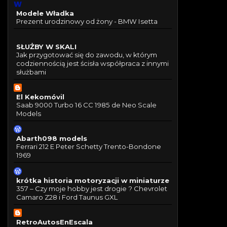
Modele Władka
Prezent urodzinowy od żony - BMW Isetta
SŁUŻBY W SKALI
Jak przygotować się do zawodu, w którym
codziennością jest ścisła współpraca z innymi
służbami
El Kekomóvil
Saab 9000 Turbo 16 CC 1985 de Neo Scale
Models
Abarth098 models
Ferrari 212 E Peter Schetty Trento-Bondone
1969
krótka historia motoryzacji w miniaturze
357 – Czy moje hobby jest drogie ? Chevrolet
Camaro Z28 i Ford Taunus GXL
RetroAutosEnEscala