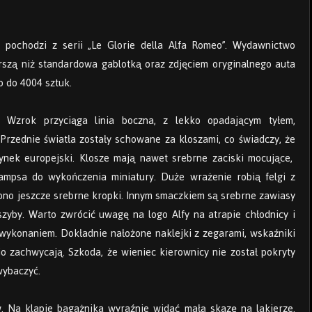
pochodzi z serii „Le Glorie della Alfa Romeo”. Wydawnictwo
szą niż standardowa gablotką oraz zdjęciem oryginalnego auta
 do 4004 sztuk.
. Wzrok przyciąga linia boczna, z lekko opadającym tyłem,
 Przednie światła zostały schowane za kloszami, co świadczy, że
nek europejski. Klosze mają nawet srebrne zaciski mocujące,
hampsa do wykończenia miniatury. Duże wrażenie robią felgi z
ono jeszcze srebrne kropki. Innym smaczkiem są srebrne zawiasy
szyby. Warto zwrócić uwagę na logo Alfy na atrapie chłodnicy i
 wykonaniem. Dokładnie nałożone naklejki z zegarami, wskaźniki
o zachwycają. Szkoda, że wieniec kierownicy nie został pokryty
wybaczyć.
. Na klapie bagażnika wyraźnie widać małą skazę na lakierze.