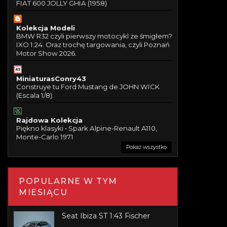
FIAT 600 JOLLY GHIA (1958)
Kolekcja Modeli
BMW R32 czyli pierwszy motocykl ze śmigłem?
IXO 1:24. Oraz trochę targowania, czyli Poznań
Motor Show 2026.
MiniaturasConry43
Construye tu Ford Mustang de JOHN WICK
(Escala 1/8).
Rajdowa Kolekcja
Piękno klasyki • Spark Alpine-Renault A110,
Monte-Carlo 1971
Pokaż wszystko
POPULARNE W TYM
MIESIĄCU
Seat Ibiza ST 1:43 Fischer