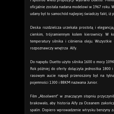
oficjalnie została nadana modelowi w 1967 roku. W 
udany był to samochód najlepiej świadczy fakt, iż
Deska rozdzielcza urzekała prostotą i elegancj
cienkim, trójramiennym kołem kierownicy. W ko
temperatury silnika i ciśnienia oleju. Wszystki
rozpoznawczy wnętrza Alfy.
Do napędu Duetto użyto silnika 1600 o mocy 109
Rok później do oferty dołączyła jednostka 1800 
rasowym aucie napęd przenoszony był na tylną
pojemności 1300 i 88KM nazwana Junior.
Film „Absolwent” w znaczącym stopniu przyczynił
brakowało, aby historia Alfy za Oceanem zakończył
spalin. Dopiero wprowadzenie wtrysku benzyny za