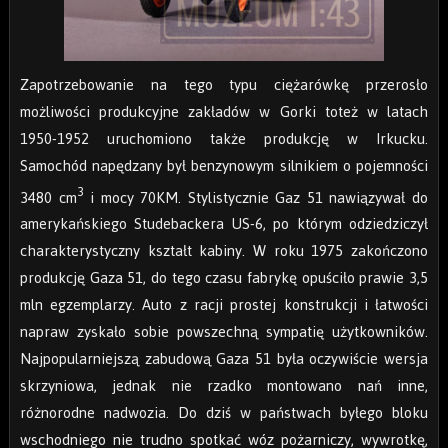
Zapotrzebowanie na tego typu ciężarówkę przerosło
możliwości produkcyjne zakładów w Gorki toteż w latach
1950-1952 uruchomiono także produkcję w Irkucku.
Samochód napędzany był benzynowym silnikiem o pojemności
3
3480 cm
i mocy 70KM. Stylistycznie Gaz 51 nawiązywał do
amerykańskiego Studebackera US-6, po którym odziedziczył
charakterystyczny kształt kabiny. W roku 1975 zakończono
produkcję Gaza 51, do tego czasu fabrykę opuściło prawie 3,5
mln egzemplarzy. Auto z racji prostej konstrukcji i łatwości
napraw zyskało sobie powszechną sympatię użytkowników.
Najpopularniejszą zabudową Gaza 51 była oczywiście wersja
skrzyniowa, jednak nie rzadko montowano nań inne,
różnorodne nadwozia. Do dziś w państwach byłego bloku
wschodniego nie trudno spotkać wóz pożarniczy, wywrotkę,