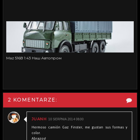
Maz 516B 1:43 Наш Автопром
2 KOMENTARZE:
10 SIERPNIA 2014 08:00
JUANH
Hermoso camión Gaz Finster, me gustan sus formas y
color.
Abrazos!