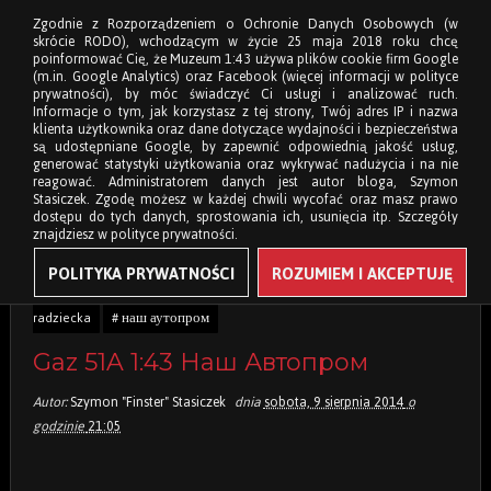
Zgodnie z Rozporządzeniem o Ochronie Danych Osobowych (w
skrócie RODO), wchodzącym w życie 25 maja 2018 roku chcę
poinformować Cię, że Muzeum 1:43 używa plików cookie firm Google
(m.in. Google Analytics) oraz Facebook (więcej informacji w polityce
prywatności), by móc świadczyć Ci usługi i analizować ruch.
Informacje o tym, jak korzystasz z tej strony, Twój adres IP i nazwa
klienta użytkownika oraz dane dotyczące wydajności i bezpieczeństwa
są udostępniane Google, by zapewnić odpowiednią jakość usług,
generować statystyki użytkowania oraz wykrywać nadużycia i na nie
reagować. Administratorem danych jest autor bloga, Szymon
Stasiczek. Zgodę możesz w każdej chwili wycofać oraz masz prawo
dostępu do tych danych, sprostowania ich, usunięcia itp. Szczegóły
znajdziesz w polityce prywatności.
POLITYKA PRYWATNOŚCI
ROZUMIEM I AKCEPTUJĘ
Tagi:
# 1:43
# ciężarowe
# gaz
# gaz 51
# motoryzacja
radziecka
# наш аутопром
Gaz 51A 1:43 Наш Автопром
Autor:
Szymon "Finster" Stasiczek
dnia
sobota, 9 sierpnia 2014
o
godzinie
21:05