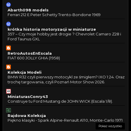
Abarth098 models
Ferrari 212 E Peter Schetty Trento-Bondone 1969
krótka historia motoryzacji w miniaturze
357 – Czy moje hobby jest drogie ? Chevrolet Camaro Z28 i
Ford Taunus GXL
RetroAutosEnEscala
FIAT 600 JOLLY GHIA (1958)
Kolekcja Modeli
BMW R32 czyli pierwszy motocykl ze śmigłem? IXO 1:24. Oraz
trochę targowania, czyli Poznań Motor Show 2026.
MiniaturasConry43
Construye tu Ford Mustang de JOHN WICK (Escala 1/8).
Rajdowa Kolekcja
Piękno klasyki • Spark Alpine-Renault A110, Monte-Carlo 1971
Pokaż wszystko