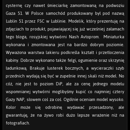
cysternę czy nawet śmieciarkę zamontowaną na podwoziu
Gaza 51. W Polsce samochód produkowany był pod nazwą
Lublin 51 przez FSC w Lublinie. Modelik, który prezentuję na
zdjęciach to produkt, pojawiającej się już wcześniej załamach
tego bloga, rosyjskiej wytwórni Nash Avtoprom.
Miniaturka
wykonana i zmontowana jest na bardzo dobrym poziomie.
Wyważona warstwa lakieru podkreśla kształt i przetłoczenia
kabiny. Dobrze wykonano także felgi, ogumienie oraz skrzynię
ładunkową. Brakuje lusterek bocznych, a wycieraczki szyb
przednich wydają się być w zupełnie innej skali niż model. No
cóż, nie jest to poziom DiP, ale za cenę jednego modelu
wspomnianej wytwórni moglibyśmy kupić co najmniej cztery
Gazy NAP, słowem coś za coś. Ogólnie oceniam model wysoko.
Kolor może się odrobinę wydawać przesadzony, ale
gwarantuję, że na żywo robi dużo lepsze wrażenie niż na
fotografiach.