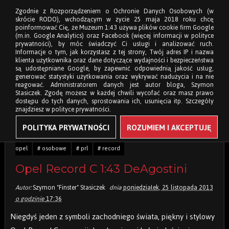
Zgodnie z Rozporządzeniem o Ochronie Danych Osobowych (w
skrócie RODO), wchodzącym w życie 25 maja 2018 roku chcę
poinformować Cię, że Muzeum 1:43 używa plików cookie firm Google
(m.in. Google Analytics) oraz Facebook (więcej informacji w polityce
prywatności), by móc świadczyć Ci usługi i analizować ruch.
Informacje o tym, jak korzystasz z tej strony, Twój adres IP i nazwa
klienta użytkownika oraz dane dotyczące wydajności i bezpieczeństwa
są udostępniane Google, by zapewnić odpowiednią jakość usług,
generować statystyki użytkowania oraz wykrywać nadużycia i na nie
reagować. Administratorem danych jest autor bloga, Szymon
Stasiczek. Zgodę możesz w każdej chwili wycofać oraz masz prawo
dostępu do tych danych, sprostowania ich, usunięcia itp. Szczegóły
znajdziesz w polityce prywatności.
POLITYKA PRYWATNOŚCI
ROZUMIEM I AKCEPTUJĘ
Tagi:
# 1:43
# coupe
# deagostini
# ist
# kultowe
#
opel
# osobowe
# prl
# record
Opel Record C 1:43 DeAgostini
Autor:
Szymon "Finster" Stasiczek
dnia
poniedziałek, 25 listopada 2013
o godzinie
17:36
Niegdyś jeden z symboli zachodniego świata, piękny i stylowy