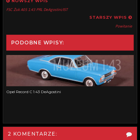
NOWSZY WPIS
FSC Żuk A05 1:43 PRL DeAgostini/IST
STARSZY WPIS
Powitanie
PODOBNE WPISY:
Opel Record C 1:43 DeAgostini
2 KOMENTARZE: