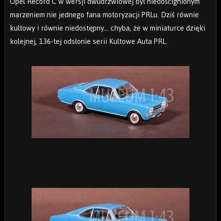
Opel Record C w wersji dwudrzwiowej był niedoścignionym
marzeniem nie jednego fana motoryzacji PRLu. Dziś równie
kultowy i równie niedostępny... chyba, że w miniaturce dzięki
kolejnej, 136-tej odsłonie serii Kultowe Auta PRL.