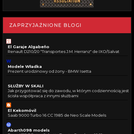
ZAPRZYJAŹNIONE BLOGI
El Garaje Algabeño
Renault D210/20 "Transportes J.M. Herranz" de IXO/Salvat
Modele Władka
Prezent urodzinowy od żony - BMW Isetta
SŁUŻBY W SKALI
Jak przygotować się do zawodu, w którym codziennością jest
ścisła współpraca z innymi służbami
El Kekomóvil
Saab 9000 Turbo 16 CC 1985 de Neo Scale Models
Abarth098 models