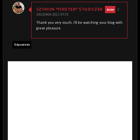
3
SZYMON "FINSTER" STASICZEK
GRUDNIA 2013 07:33
Thank you very much, I'll be watching your blog with
great pleasure.
Odpowiedz