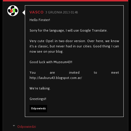
3 GRUDNIA 2013 01:48
VASCO
Hello Finster!
Sorry for the language, I will use Google Translate.
Very cute Opel in two-door version. Over here, we know
it's a classic, but never had in our cities. Good thing I can
now see on your blog.
Good luck with Muzeum43!!
You are invited to meet
http://lauburu43.blogspot.com.ar/
We're talking.
Greetings!!
Odpowiedz
Odpowiedzi