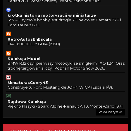
Ferrari 212 E Peter Schetty Trento-Bondone 1969
krótka historia motoryzacji w miniaturze
357 – Czy moje hobby jest drogie ? Chevrolet Camaro Z28 i
Ford Taunus GXL
RetroAutosEnEscala
FIAT 600 JOLLY GHIA (1958)
Kolekcja Modeli
BMW R32 czyli pierwszy motocykl ze śmigłem? IXO 1:24. Oraz
trochę targowania, czyli Poznań Motor Show 2026.
MiniaturasConry43
Construye tu Ford Mustang de JOHN WICK (Escala 1/8).
Rajdowa Kolekcja
Piękno klasyki • Spark Alpine-Renault A110, Monte-Carlo 1971
Pokaż wszystko