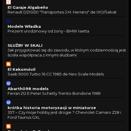
El Garaje Algabeño
Renault D210/20 "Transportes J.M. Herranz" de IXO/Salvat
Modele Władka
Prezent urodzinowy od żony - BMW Isetta
SŁUŻBY W SKALI
Jak przygotować się do zawodu, w którym codziennością jest
ścisła współpraca z innymi służbami
El Kekomóvil
Saab 9000 Turbo 16 CC 1985 de Neo Scale Models
Abarth098 models
Ferrari 212 E Peter Schetty Trento-Bondone 1969
krótka historia motoryzacji w miniaturze
357 – Czy moje hobby jest drogie ? Chevrolet Camaro Z28 i
Ford Taunus GXL