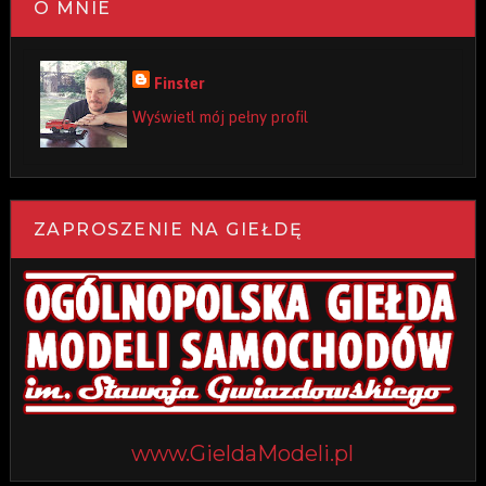
O MNIE
Finster
Wyświetl mój pełny profil
ZAPROSZENIE NA GIEŁDĘ
www.GieldaModeli.pl