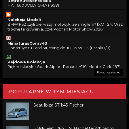
RetroAutosEnEscala
FIAT 600 JOLLY GHIA (1958)
Kolekcja Modeli
BMW R32 czyli pierwszy motocykl ze śmigłem? IXO 1:24. Oraz
trochę targowania, czyli Poznań Motor Show 2026.
MiniaturasConry43
Construye tu Ford Mustang de JOHN WICK (Escala 1/8).
Rajdowa Kolekcja
Piękno klasyki • Spark Alpine-Renault A110, Monte-Carlo 1971
Pokaż wszystko
POPULARNE W TYM MIESIĄCU
Seat Ibiza ST 1:43 Fischer
Polski Fiat 126p 1:24 Hachette/Whitebox