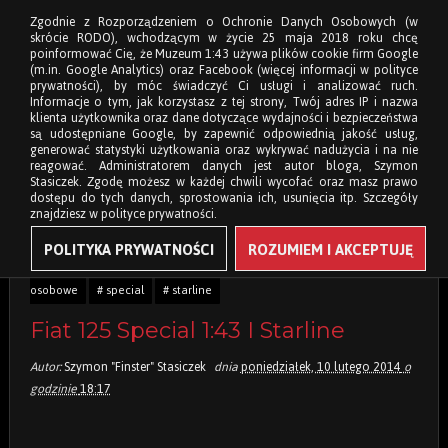
Zgodnie z Rozporządzeniem o Ochronie Danych Osobowych (w
skrócie RODO), wchodzącym w życie 25 maja 2018 roku chcę
poinformować Cię, że Muzeum 1:43 używa plików cookie firm Google
(m.in. Google Analytics) oraz Facebook (więcej informacji w polityce
prywatności), by móc świadczyć Ci usługi i analizować ruch.
Informacje o tym, jak korzystasz z tej strony, Twój adres IP i nazwa
klienta użytkownika oraz dane dotyczące wydajności i bezpieczeństwa
są udostępniane Google, by zapewnić odpowiednią jakość usług,
generować statystyki użytkowania oraz wykrywać nadużycia i na nie
reagować. Administratorem danych jest autor bloga, Szymon
Stasiczek. Zgodę możesz w każdej chwili wycofać oraz masz prawo
dostępu do tych danych, sprostowania ich, usunięcia itp. Szczegóły
znajdziesz w polityce prywatności.
POLITYKA PRYWATNOŚCI
ROZUMIEM I AKCEPTUJĘ
Tagi:
# 1:43
# fiat
# motoryzacja włoska
# muzeum
#
osobowe
# special
# starline
Fiat 125 Special 1:43 I Starline
Autor:
Szymon "Finster" Stasiczek
dnia
poniedziałek, 10 lutego 2014
o
godzinie
18:17