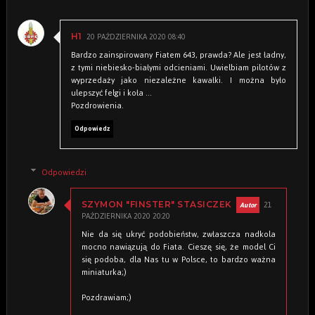
20 PAŹDZIERNIKA 2020 08:40
H1
Bardzo zainspirowany Fiatem 643, prawda? Ale jest ładny,
z tymi niebiesko-białymi odcieniami. Uwielbiam pilotów z
wyprzedaży jako niezależne kawałki. I można było
ulepszyć felgi i koła ...
Pozdrowienia.
Odpowiedz
Odpowiedzi
21
SZYMON "FINSTER" STASICZEK
PAŹDZIERNIKA 2020 20:20
Nie da się ukryć podobieństw, zwłaszcza nadkola
mocno nawiązują do Fiata. Cieszę się, że model Ci
się podoba, dla Nas tu w Polsce, to bardzo ważna
miniaturka;)
Pozdrawiam;)