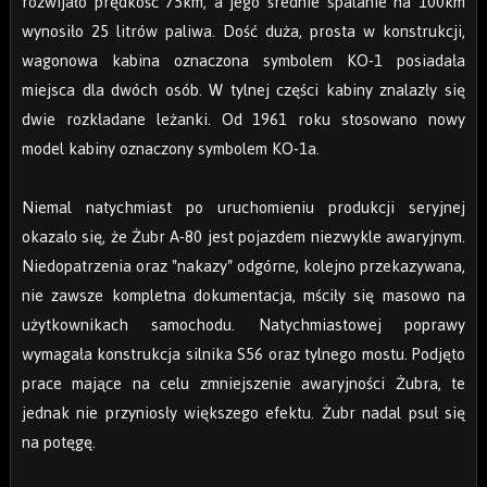
rozwijało prędkość 75km, a jego średnie spalanie na 100km
wynosiło 25 litrów paliwa. Dość duża, prosta w konstrukcji,
wagonowa kabina oznaczona symbolem KO-1 posiadała
miejsca dla dwóch osób. W tylnej części kabiny znalazły się
dwie rozkładane leżanki. Od 1961 roku stosowano nowy
model kabiny oznaczony symbolem KO-1a.
Niemal natychmiast po uruchomieniu produkcji seryjnej
okazało się, że Żubr A-80 jest pojazdem niezwykle awaryjnym.
Niedopatrzenia oraz "nakazy" odgórne, kolejno przekazywana,
nie zawsze kompletna dokumentacja, mściły się masowo na
użytkownikach samochodu. Natychmiastowej poprawy
wymagała konstrukcja silnika S56 oraz tylnego mostu. Podjęto
prace mające na celu zmniejszenie awaryjności Żubra, te
jednak nie przyniosły większego efektu. Żubr nadal psuł się
na potęgę.