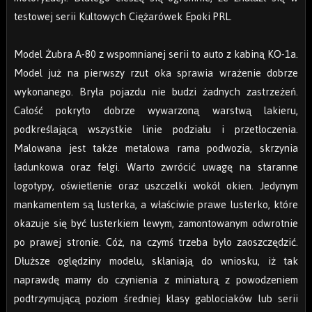
testowej serii Kultowych Ciężarówek Epoki PRL.
Model Żubra A-80 z wspomnianej serii to auto z kabiną KO-1a.
Model już na pierwszy rzut oka sprawia wrażenie dobrze
wykonanego. Bryła pojazdu nie budzi żadnych zastrzeżeń.
Całość pokryto dobrze wywarzoną warstwą lakieru,
podkreślającą wszystkie linie podziału i przetłoczenia.
Malowana jest także metalowa rama podwozia, skrzynia
ładunkowa oraz felgi. Warto zwrócić uwagę na staranne
logotypy, oświetlenie oraz uszczelki wokół okien. Jedynym
mankamentem są lusterka, a właściwie prawe lusterko, które
okazuje się być lusterkiem lewym, zamontowanym odwrotnie
po prawej stronie. Cóż, na czymś trzeba było zaoszczędzić.
Dłuższe oględziny modelu, skłaniają do wniosku, iż tak
naprawdę mamy do czynienia z miniaturą z powodzeniem
podtrzymującą poziom średniej klasy gablociaków lub serii