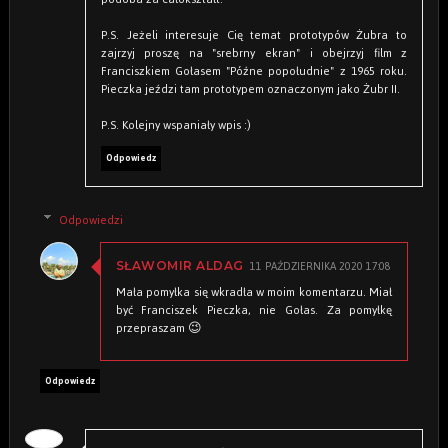
P.S. Jeżeli interesuje Cię temat prototypów Żubra to
zajrzyj proszę na "srebrny ekran" i obejrzyj film z
Franciszkiem Gołasem "Późne popołudnie" z 1965 roku.
Pieczka jeździ tam prototypem oznaczonym jako Żubr II.
P.S. Kolejny wspaniały wpis :)
Odpowiedz
Odpowiedzi
11 PAŹDZIERNIKA 2020 17:08
SŁAWOMIR ALDAG
Mała pomyłka się wkradła w moim komentarzu. Miał
być Franciszek Pieczka, nie Gołas. Za pomyłkę
przepraszam 😉
Odpowiedz