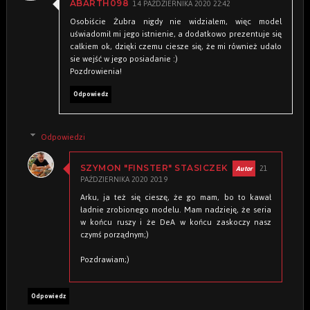
14 PAŹDZIERNIKA 2020 22:42
ABARTH098
Osobiście Żubra nigdy nie widziałem, więc model
uświadomił mi jego istnienie, a dodatkowo prezentuje się
całkiem ok, dzięki czemu ciesze się, że mi również udało
sie wejść w jego posiadanie :)
Pozdrowienia!
Odpowiedz
Odpowiedzi
21
SZYMON "FINSTER" STASICZEK
PAŹDZIERNIKA 2020 20:19
Arku, ja też się cieszę, że go mam, bo to kawał
ładnie zrobionego modelu. Mam nadzieję, że seria
w końcu ruszy i że DeA w końcu zaskoczy nasz
czymś porządnym;)
Pozdrawiam;)
Odpowiedz