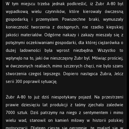
W tym miejscu trzeba jednak podkreślić, iż Żubr A-80 był
wypadkową wielu czynników, które kierowały ówczesną
gospodarką i przemysłem. Powszechne braki, wymuszały
konieczność tworzenia z dostępnych, nie rzadko kiepskiej
jakości materiałów. Odgórne nakazy i zakazy mieszały się z
potężnymi oczekiwaniami gospodarki, dla której ciężarówka o
dużej ładowności była wprost niezbędna. Wszystko to
wpłynęło na to, jaki ów nieszczęsny Żubr był. Mówiąc prościej,
w ówczesnych realiach, mimo szczerych chęci, nie było szans
stworzenia czegoś lepszego. Dopiero następca Żubra, Jelcz
serii 300 poprawił sytuację.
Żubr A-80 to już dziś niespotykany pojazd. Na przestrzeni
prawie dziesięciu lat produkcji z taśmy zjechało zaledwie
7000 sztuk. Dziś patrzymy na niego z sentymentem i mimo
wielu wad, stanowił on kamień milowy w historii polskiej
motoryzacji. Dlatego cieszę się ogromnie, że znalazł się w