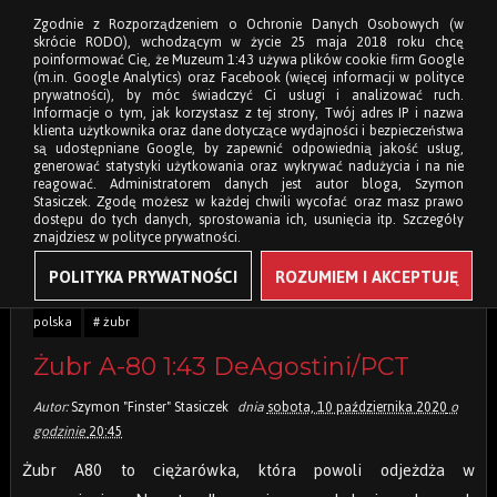
Zgodnie z Rozporządzeniem o Ochronie Danych Osobowych (w
skrócie RODO), wchodzącym w życie 25 maja 2018 roku chcę
poinformować Cię, że Muzeum 1:43 używa plików cookie firm Google
(m.in. Google Analytics) oraz Facebook (więcej informacji w polityce
prywatności), by móc świadczyć Ci usługi i analizować ruch.
Informacje o tym, jak korzystasz z tej strony, Twój adres IP i nazwa
klienta użytkownika oraz dane dotyczące wydajności i bezpieczeństwa
są udostępniane Google, by zapewnić odpowiednią jakość usług,
generować statystyki użytkowania oraz wykrywać nadużycia i na nie
reagować. Administratorem danych jest autor bloga, Szymon
Stasiczek. Zgodę możesz w każdej chwili wycofać oraz masz prawo
dostępu do tych danych, sprostowania ich, usunięcia itp. Szczegóły
znajdziesz w polityce prywatności.
POLITYKA PRYWATNOŚCI
ROZUMIEM I AKCEPTUJĘ
Tagi:
# 1:43
# ciężarowe
# deagostini
# ixo
# motoryzacja
polska
# żubr
Żubr A-80 1:43 DeAgostini/PCT
Autor:
Szymon "Finster" Stasiczek
dnia
sobota, 10 października 2020
o
godzinie
20:45
Żubr A80 to ciężarówka, która powoli odjeżdża w