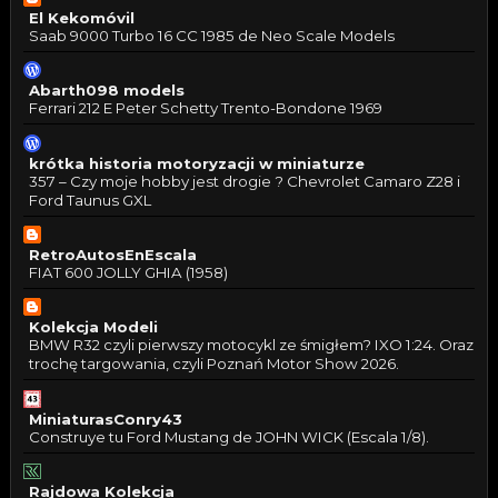
El Kekomóvil
Saab 9000 Turbo 16 CC 1985 de Neo Scale Models
Abarth098 models
Ferrari 212 E Peter Schetty Trento-Bondone 1969
krótka historia motoryzacji w miniaturze
357 – Czy moje hobby jest drogie ? Chevrolet Camaro Z28 i
Ford Taunus GXL
RetroAutosEnEscala
FIAT 600 JOLLY GHIA (1958)
Kolekcja Modeli
BMW R32 czyli pierwszy motocykl ze śmigłem? IXO 1:24. Oraz
trochę targowania, czyli Poznań Motor Show 2026.
MiniaturasConry43
Construye tu Ford Mustang de JOHN WICK (Escala 1/8).
Rajdowa Kolekcja