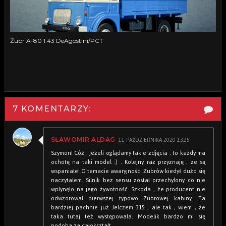
Żubr A-80 1:43 DeAgostini/PCT
7 KOMENTARZY:
11 PAŹDZIERNIKA 2020 13:25
SŁAWOMIR ALDAG
Szymon! Cóż , jeżeli oglądamy takie zdjęcia , to każdy ma
ochotę na taki model :) . Kolejny raz przyznaję , że są
wspaniałe! O temacie awaryjności Żubrów kiedyś dużo się
naczytałem. Silnik bez sensu został przechylony co nie
wpłynęło na jego żywotność. Szkoda , że producent nie
odwzorował pierwszej typowo Żubrowej kabiny. Ta
bardziej pachnie już Jelczem 315 , ale tak , wiem , że
taka tutaj też występowała. Modelik bardzo mi się
podoba za całokształt.