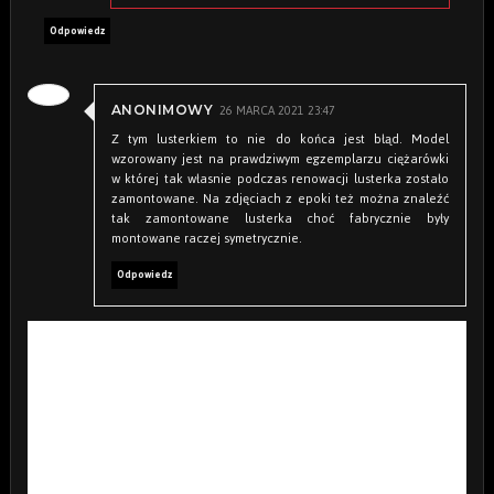
Odpowiedz
26 MARCA 2021 23:47
ANONIMOWY
Z tym lusterkiem to nie do końca jest błąd. Model
wzorowany jest na prawdziwym egzemplarzu ciężarówki
w której tak własnie podczas renowacji lusterka zostało
zamontowane. Na zdjęciach z epoki też można znaleźć
tak zamontowane lusterka choć fabrycznie były
montowane raczej symetrycznie.
Odpowiedz