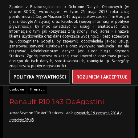
Zgodnie z Rozporządzeniem o Ochronie Danych Osobowych (w
skrócie RODO), wchodzącym w życie 25 maja 2018 roku chcę
poinformować Cię, że Muzeum 1:43 używa plików cookie firm Google
(m.in. Google Analytics) oraz Facebook (więcej informacji w polityce
prywatności), by móc świadczyć Ci usługi i analizować ruch.
Informacje o tym, jak korzystasz z tej strony, Twój adres IP i nazwa
klienta użytkownika oraz dane dotyczące wydajności i bezpieczeństwa
są udostępniane Google, by zapewnić odpowiednią jakość usług,
generować statystyki użytkowania oraz wykrywać nadużycia i na nie
reagować. Administratorem danych jest autor bloga, Szymon
Stasiczek. Zgodę możesz w każdej chwili wycofać oraz masz prawo
dostępu do tych danych, sprostowania ich, usunięcia itp. Szczegóły
znajdziesz w polityce prywatności.
POLITYKA PRYWATNOŚCI
ROZUMIEM I AKCEPTUJĘ
Tagi:
# 1:43
# deagostini
# ixo
# motoryzacja francuska
#
osobowe
# renault
Renault R10 1:43 DeAgostini
Autor:
Szymon "Finster" Stasiczek
dnia
czwartek, 19 czerwca 2014
o
godzinie
09:45