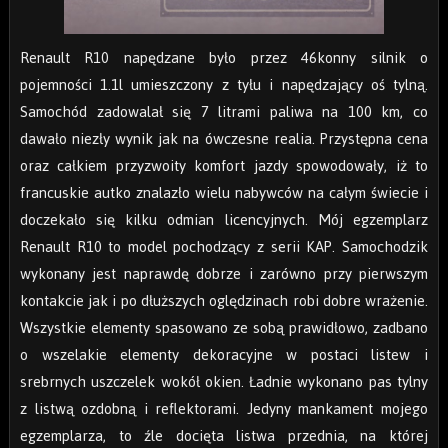
Renault R10 napędzane było przez 46konny silnik o
pojemności 1.1l umieszczony z tyłu i napędzający oś tylną.
Samochód zadowalał się 7 litrami paliwa na 100 km, co
dawało niezły wynik jak na ówczesne realia. Przystępna cena
oraz całkiem przyzwoity komfort jazdy spowodowały, iż to
francuskie autko znalazło wielu nabywców na całym świecie i
doczekało się kilku odmian licencyjnych. Mój egzemplarz
Renault R10 to model pochodzący z serii KAP. Samochodzik
wykonany jest naprawdę dobrze i zarówno przy pierwszym
kontakcie jak i po dłuższych oględzinach robi dobre wrażenie.
Wszystkie elementy spasowano ze sobą prawidłowo, zadbano
o wszelakie elementy dekoracyjne w postaci listew i
srebrnych uszczelek wokół okien. Ładnie wykonano pas tylny
z listwą ozdobną i reflektorami. Jedyny mankament mojego
egzemplarza, to źle docięta listwa przednia, na której