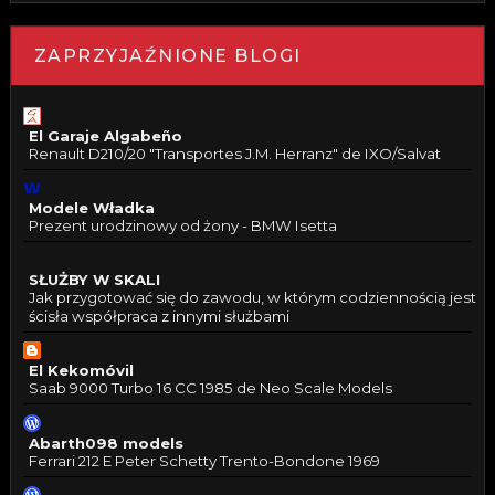
ZAPRZYJAŹNIONE BLOGI
El Garaje Algabeño
Renault D210/20 "Transportes J.M. Herranz" de IXO/Salvat
Modele Władka
Prezent urodzinowy od żony - BMW Isetta
SŁUŻBY W SKALI
Jak przygotować się do zawodu, w którym codziennością jest
ścisła współpraca z innymi służbami
El Kekomóvil
Saab 9000 Turbo 16 CC 1985 de Neo Scale Models
Abarth098 models
Ferrari 212 E Peter Schetty Trento-Bondone 1969