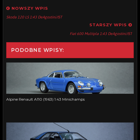
NOWSZY WPIS
Skoda 120 LS 1:43 DeAgostini/IST
STARSZY WPIS
Fiat 600 Multipla 1:43 DeAgostini/IST
PODOBNE WPISY:
Alpine Renault A110 (1963) 1:43 Minichamps