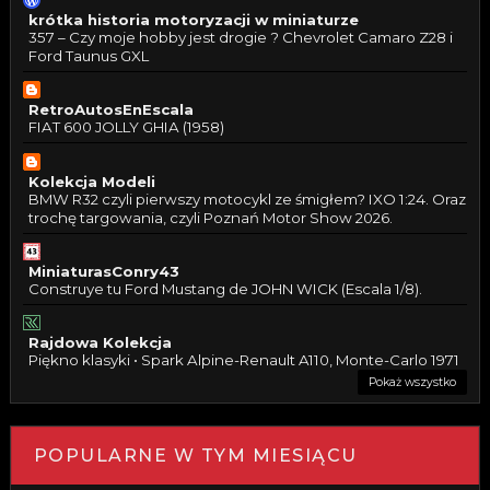
krótka historia motoryzacji w miniaturze
357 – Czy moje hobby jest drogie ? Chevrolet Camaro Z28 i
Ford Taunus GXL
RetroAutosEnEscala
FIAT 600 JOLLY GHIA (1958)
Kolekcja Modeli
BMW R32 czyli pierwszy motocykl ze śmigłem? IXO 1:24. Oraz
trochę targowania, czyli Poznań Motor Show 2026.
MiniaturasConry43
Construye tu Ford Mustang de JOHN WICK (Escala 1/8).
Rajdowa Kolekcja
Piękno klasyki • Spark Alpine-Renault A110, Monte-Carlo 1971
Pokaż wszystko
POPULARNE W TYM MIESIĄCU