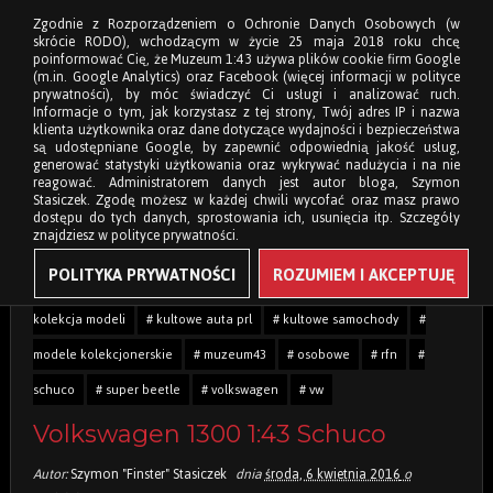
Zgodnie z Rozporządzeniem o Ochronie Danych Osobowych (w
skrócie RODO), wchodzącym w życie 25 maja 2018 roku chcę
poinformować Cię, że Muzeum 1:43 używa plików cookie firm Google
(m.in. Google Analytics) oraz Facebook (więcej informacji w polityce
prywatności), by móc świadczyć Ci usługi i analizować ruch.
Informacje o tym, jak korzystasz z tej strony, Twój adres IP i nazwa
klienta użytkownika oraz dane dotyczące wydajności i bezpieczeństwa
są udostępniane Google, by zapewnić odpowiednią jakość usług,
generować statystyki użytkowania oraz wykrywać nadużycia i na nie
reagować. Administratorem danych jest autor bloga, Szymon
Stasiczek. Zgodę możesz w każdej chwili wycofać oraz masz prawo
dostępu do tych danych, sprostowania ich, usunięcia itp. Szczegóły
znajdziesz w polityce prywatności.
POLITYKA PRYWATNOŚCI
ROZUMIEM I AKCEPTUJĘ
Tagi:
# 1:43
# beetle
# garbus
# hymer
# käfer
#
kolekcja modeli
# kultowe auta prl
# kultowe samochody
#
modele kolekcjonerskie
# muzeum43
# osobowe
# rfn
#
schuco
# super beetle
# volkswagen
# vw
Volkswagen 1300 1:43 Schuco
Autor:
Szymon "Finster" Stasiczek
dnia
środa, 6 kwietnia 2016
o