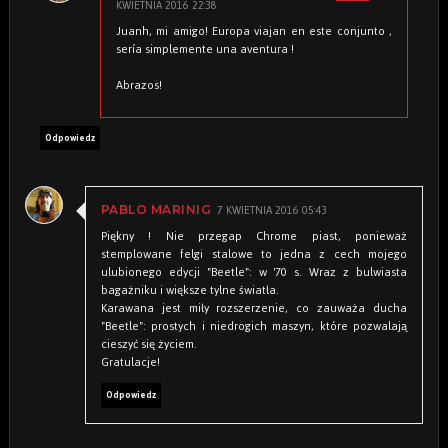
KWIETNIA 2016 22:38
Juanh, mi amigo! Europa viajan en este conjunto ,
sería simplemente una aventura !
Abrazos!
Odpowiedz
7 KWIETNIA 2016 05:43
PABLO MARINIG
Piękny ! Nie przegap Chrome piast, ponieważ
stemplowane felgi stalowe to jedna z cech mojego
ulubionego edycji "Beetle": w '70 s. Wraz z bulwiasta
bagażniku i większe tylne światła.
Karawana jest miły rozszerzenie, co zauważa ducha
"Beetle": prostych i niedrogich maszyn, które pozwalają
cieszyć się życiem.
Gratulacje!
Odpowiedz