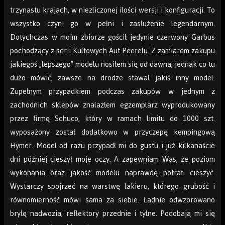
trzynastu krajach, w niezliczonej ilości wersji i konfiguracji. To
wszystko czyni go w pełni i zasłużenie legendarnym.
Dotychczas w moim zbiorze gościł jedynie czerwony Garbus
pochodzący z serii Kultowych Aut Peerelu. Z zamiarem zakupu
jakiegoś „lepszego” modelu nosiłem się od dawna, jednak co tu
dużo mówić, zawsze na drodze stawał jakiś inny model.
Zupełnym przypadkiem podczas zakupów w jednym z
zachodnich sklepów znalazłem egzemplarz wyprodukowany
przez firmę Schuco, który w ramach limitu do 1000 szt.
wyposażony został dodatkowo w przyczepę kempingową
Hymer. Model od razu przypadł mi do gustu i już kilkanaście
dni później cieszył moje oczy. A zapewniam Was, że poziom
wykonania oraz jakość modelu naprawdę potrafi cieszyć.
Wystarczy spojrzeć na warstwę lakieru, którego grubość i
równomierność mówi sama za siebie. Ładnie odwzorowano
bryłę nadwozia, reflektory przednie i tylne. Podobają mi się