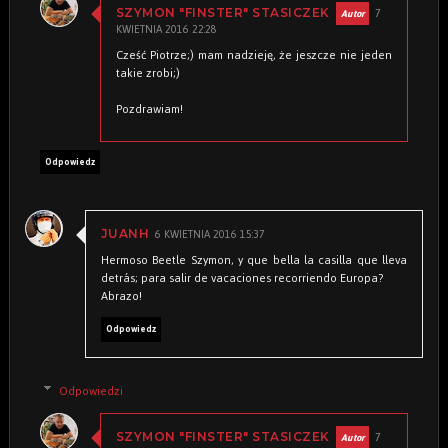
7
SZYMON "FINSTER" STASICZEK
KWIETNIA 2016 22:28
Cześć Piotrze;) mam nadzieję, że jeszcze nie jeden
takie zrobi;)
Pozdrawiam!
Odpowiedz
6 KWIETNIA 2016 15:37
JUANH
Hermoso Beetle Szymon, y que bella la casilla que lleva
detrás; para salir de vacaciones recorriendo Europa?
Abrazo!
Odpowiedz
Odpowiedzi
7
SZYMON "FINSTER" STASICZEK