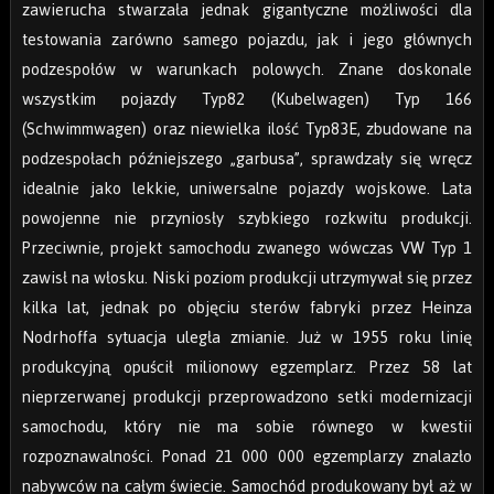
zawierucha stwarzała jednak gigantyczne możliwości dla
testowania zarówno samego pojazdu, jak i jego głównych
podzespołów w warunkach polowych. Znane doskonale
wszystkim pojazdy Typ82 (Kubelwagen) Typ 166
(Schwimmwagen) oraz niewielka ilość Typ83E, zbudowane na
podzespołach późniejszego „garbusa”, sprawdzały się wręcz
idealnie jako lekkie, uniwersalne pojazdy wojskowe. Lata
powojenne nie przyniosły szybkiego rozkwitu produkcji.
Przeciwnie, projekt samochodu zwanego wówczas VW Typ 1
zawisł na włosku. Niski poziom produkcji utrzymywał się przez
kilka lat, jednak po objęciu sterów fabryki przez Heinza
Nodrhoffa sytuacja uległa zmianie. Już w 1955 roku linię
produkcyjną opuścił milionowy egzemplarz. Przez 58 lat
nieprzerwanej produkcji przeprowadzono setki modernizacji
samochodu, który nie ma sobie równego w kwestii
rozpoznawalności. Ponad 21 000 000 egzemplarzy znalazło
nabywców na całym świecie. Samochód produkowany był aż w