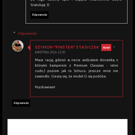
Gratuluję :D
Odpowiedz
Odpowiedzi
7
SZYMON "FINSTER" STASICZEK
KWIETNIA 2016 22:30
Masz rację, gdzieś w necie widziałem dioramkę z
którymś kamperem z Premium Classixxs - istne
cudo;) poziom jak to Schuco, jeszcze mnie nie
zawiodło. Cieszę się, że model Ci się podoba.
Pozdrawiam!
Odpowiedz