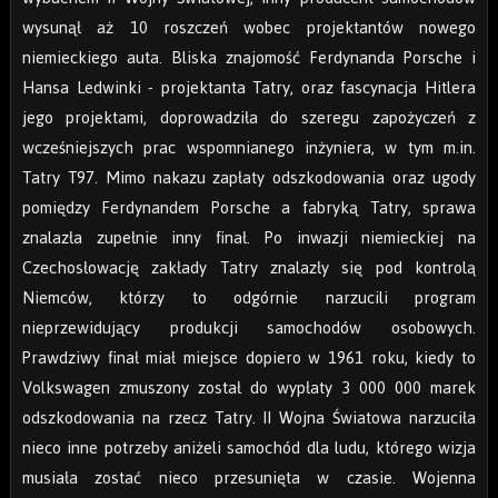
wysunął aż 10 roszczeń wobec projektantów nowego
niemieckiego auta. Bliska znajomość Ferdynanda Porsche i
Hansa Ledwinki - projektanta Tatry, oraz fascynacja Hitlera
jego projektami, doprowadziła do szeregu zapożyczeń z
wcześniejszych prac wspomnianego inżyniera, w tym m.in.
Tatry T97. Mimo nakazu zapłaty odszkodowania oraz ugody
pomiędzy Ferdynandem Porsche a fabryką Tatry, sprawa
znalazła zupełnie inny finał. Po inwazji niemieckiej na
Czechosłowację zakłady Tatry znalazły się pod kontrolą
Niemców, którzy to odgórnie narzucili program
nieprzewidujący produkcji samochodów osobowych.
Prawdziwy finał miał miejsce dopiero w 1961 roku, kiedy to
Volkswagen zmuszony został do wypłaty 3 000 000 marek
odszkodowania na rzecz Tatry. II Wojna Światowa narzuciła
nieco inne potrzeby aniżeli samochód dla ludu, którego wizja
musiała zostać nieco przesunięta w czasie. Wojenna