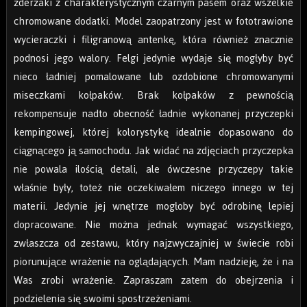
zderzaki z charakterystycznym czarnym pasem oraz wszelkie
chromowane dodatki. Model zaopatrzony jest w fototrawione
wycieraczki i filigranową antenkę, która również znacznie
podnosi jego walory. Felgi jedynie wydaje się mogłyby być
nieco ładniej pomalowane lub ozdobione chromowanymi
miseczkami kołpaków. Brak kołpaków z pewnością
rekompensuje nadto obecność ładnie wykonanej przyczepki
kempingowej, której kolorystykę idealnie dopasowano do
ciągnącego ją samochodu. Jak widać na zdjęciach przyczepka
nie powala ilością detali, ale ówczesne przyczepy takie
właśnie były, toteż nie oczekiwałem niczego innego w tej
materii. Jedynie jej wnętrze mogłoby być odrobinę lepiej
dopracowane. Nie można jednak wymagać wszystkiego,
zwłaszcza od zestawu, który najzwyczajniej w świecie robi
piorunujące wrażenie na oglądających. Mam nadzieję, że i na
Was zrobi wrażenie. Zapraszam zatem do obejrzenia i
podzielenia się swoimi spostrzeżeniami.