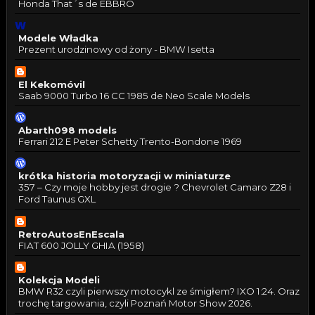
Honda That´s de EBBRO
Modele Władka
Prezent urodzinowy od żony - BMW Isetta
El Kekomóvil
Saab 9000 Turbo 16 CC 1985 de Neo Scale Models
Abarth098 models
Ferrari 212 E Peter Schetty Trento-Bondone 1969
krótka historia motoryzacji w miniaturze
357 – Czy moje hobby jest drogie ? Chevrolet Camaro Z28 i
Ford Taunus GXL
RetroAutosEnEscala
FIAT 600 JOLLY GHIA (1958)
Kolekcja Modeli
BMW R32 czyli pierwszy motocykl ze śmigłem? IXO 1:24. Oraz
trochę targowania, czyli Poznań Motor Show 2026.