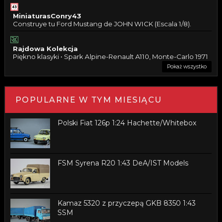
MiniaturasConry43
Construye tu Ford Mustang de JOHN WICK (Escala 1/8).
Rajdowa Kolekcja
Piękno klasyki • Spark Alpine-Renault A110, Monte-Carlo 1971
Pokaż wszystko
POPULARNE W TYM MIESIĄCU
Polski Fiat 126p 1:24 Hachette/Whitebox
FSM Syrena R20 1:43 DeA/IST Models
Kamaz 5320 z przyczepą GKB 8350 1:43
SSM