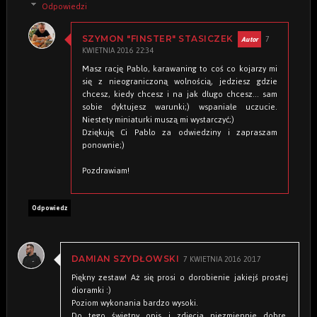
Odpowiedzi
7
SZYMON "FINSTER" STASICZEK
KWIETNIA 2016 22:34
Masz rację Pablo, karawaning to coś co kojarzy mi
się z nieograniczoną wolnością, jedziesz gdzie
chcesz, kiedy chcesz i na jak długo chcesz... sam
sobie dyktujesz warunki;) wspaniałe uczucie.
Niestety miniaturki muszą mi wystarczyć;)
Dziękuję Ci Pablo za odwiedziny i zapraszam
ponownie;)
Pozdrawiam!
Odpowiedz
7 KWIETNIA 2016 20:17
DAMIAN SZYDŁOWSKI
Piękny zestaw! Aż się prosi o dorobienie jakiejś prostej
dioramki :)
Poziom wykonania bardzo wysoki.
Do tego świetny opis i zdjęcia niezmiennie dobre.