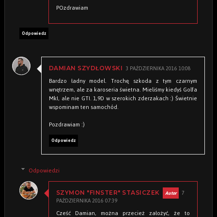
POzdrawiam
Odpowiedz
3 PAŹDZIERNIKA 2016 10:08
DAMIAN SZYDŁOWSKI
Bardzo ładny model. Trochę szkoda z tym czarnym
wnętrzem, ale za karoseria świetna. Mieliśmy kiedyś Golfa
MkI, ale nie GTI. 1,9D w szerokich zderzakach :) Świetnie
wspominam ten samochód.
Pozdrawiam :)
Odpowiedz
Odpowiedzi
7
SZYMON "FINSTER" STASICZEK
PAŹDZIERNIKA 2016 07:39
Cześć Damian, można przecież założyć, że to