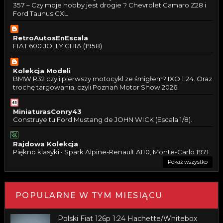
357 – Czy moje hobby jest drogie ? Chevrolet Camaro Z28 i
Ford Taunus GXL
RetroAutosEnEscala
FIAT 600 JOLLY GHIA (1958)
Kolekcja Modeli
BMW R32 czyli pierwszy motocykl ze śmigłem? IXO 1:24. Oraz
trochę targowania, czyli Poznań Motor Show 2026.
MiniaturasConry43
Construye tu Ford Mustang de JOHN WICK (Escala 1/8).
Rajdowa Kolekcja
Piękno klasyki • Spark Alpine-Renault A110, Monte-Carlo 1971
Pokaż wszystko
POPULARNE W TYM MIESIĄCU
Polski Fiat 126p 1:24 Hachette/Whitebox