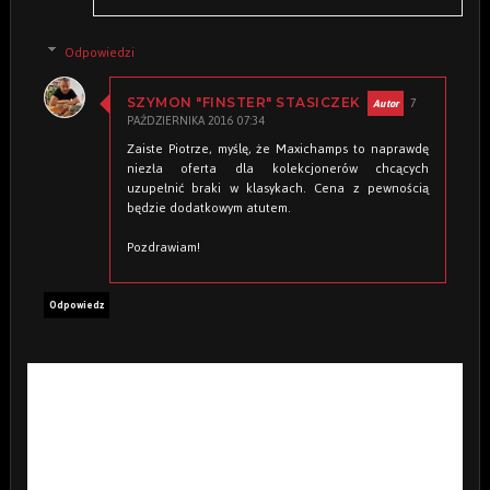
Odpowiedzi
7
SZYMON "FINSTER" STASICZEK
PAŹDZIERNIKA 2016 07:34
Zaiste Piotrze, myślę, że Maxichamps to naprawdę
niezła oferta dla kolekcjonerów chcących
uzupełnić braki w klasykach. Cena z pewnością
będzie dodatkowym atutem.
Pozdrawiam!
Odpowiedz