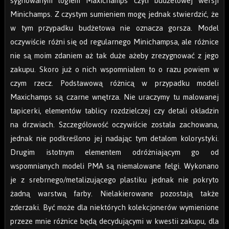
sygnowanym logiem Maxichamps czyli budżetowej wersji
Minichamps. Z czystym sumieniem mogę jednak stwierdzić, że
w tym przypadku budżetowa nie oznacza gorsza. Model
oczywiście różni się od regularnego Minichampsa, ale różnice
nie są moim zdaniem aż tak duże ażeby zrezygnować z jego
zakupu. Skoro już o nich wspomniałem to o razu powiem w
czym rzecz. Podstawową różnicą w przypadku modeli
Maxichamps są czarne wnętrza. Nie uraczymy tu malowanej
tapicerki, elementów tablicy rozdzielczej czy detali okładzin
na drzwiach. Szczegółowość oczywiście została zachowana,
jednak nie podkreślono jej nadając tym detalom kolorystyki.
Drugim istotnym elementem odróżniającym go od
wspomnianych modeli PMA są niemalowane felgi. Wykonano
je z srebrnego/metalizującego plastiku jednak nie pokryto
żadną warstwą farby. Nielakierowane pozostają także
zderzaki. Być może dla niektórych kolekcjonerów wymienione
przeze mnie różnice będą decydującymi w kwestii zakupu, dla