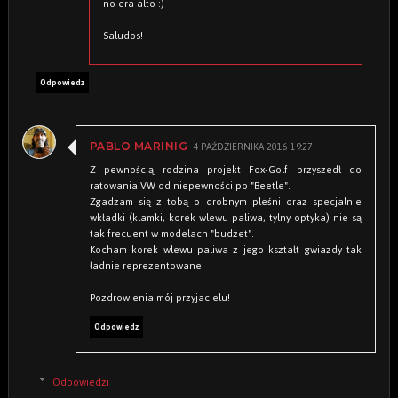
no era alto :)
Saludos!
Odpowiedz
4 PAŹDZIERNIKA 2016 19:27
PABLO MARINIG
Z pewnością rodzina projekt Fox-Golf przyszedł do
ratowania VW od niepewności po "Beetle".
Zgadzam się z tobą o drobnym pleśni oraz specjalnie
wkładki (klamki, korek wlewu paliwa, tylny optyka) nie są
tak frecuent w modelach "budżet".
Kocham korek wlewu paliwa z jego kształt gwiazdy tak
ładnie reprezentowane.
Pozdrowienia mój przyjacielu!
Odpowiedz
Odpowiedzi