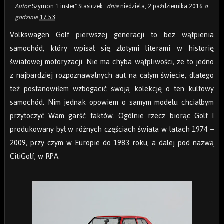
Autor:
Szymon "Finster" Stasiczek
dnia
niedziela, 2 października 2016
o
godzinie
17:53
Volkswagen Golf pierwszej generacji to bez wątpienia
samochód, który wpisał się złotymi literami w historię
światowej motoryzacji. Nie ma chyba wątpliwości, ze to jedno
z najbardziej rozpoznawalnych aut na całym świecie, dlatego
też postanowiłem wzbogacić swoją kolekcję o ten kultowy
samochód. Nim jednak opowiem o samym modelu chciałbym
przytoczyć Wam garść faktów. Ogólnie rzecz biorąc Golf I
produkowany był w różnych częściach świata w latach 1974 –
2009, przy czym w Europie do 1983 roku, a dalej pod nazwą
CitiGolf, w RPA.