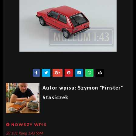
Autor wpisu: Szymon "Finster"
Stasiczek
NOWSZY WPIS
Ził 131 Kung 1:43 SSM