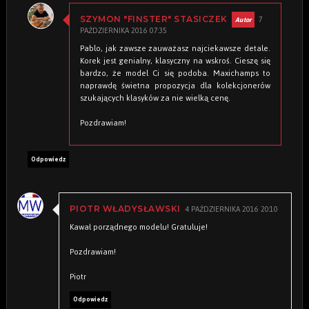
7
SZYMON "FINSTER" STASICZEK
PAŹDZIERNIKA 2016 07:35
Pablo, jak zawsze zauważasz najciekawsze detale.
Korek jest genialny, klasyczny na wskroś. Cieszę się
bardzo, że model Ci się podoba. Maxichamps to
naprawdę świetna propozycja dla kolekcjonerów
szukających klasyków za nie wielką cenę.
Pozdrawiam!
Odpowiedz
4 PAŹDZIERNIKA 2016 20:10
PIOTR WŁADYSŁAWSKI
Kawał porządnego modelu! Gratuluje!
Pozdrawiam!
Piotr
Odpowiedz