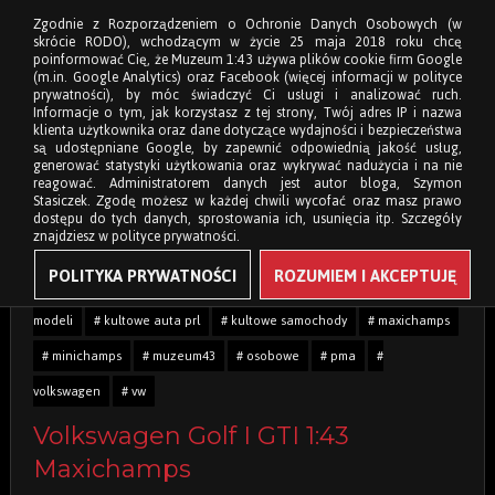
Zgodnie z Rozporządzeniem o Ochronie Danych Osobowych (w
skrócie RODO), wchodzącym w życie 25 maja 2018 roku chcę
poinformować Cię, że Muzeum 1:43 używa plików cookie firm Google
(m.in. Google Analytics) oraz Facebook (więcej informacji w polityce
prywatności), by móc świadczyć Ci usługi i analizować ruch.
Informacje o tym, jak korzystasz z tej strony, Twój adres IP i nazwa
klienta użytkownika oraz dane dotyczące wydajności i bezpieczeństwa
są udostępniane Google, by zapewnić odpowiednią jakość usług,
generować statystyki użytkowania oraz wykrywać nadużycia i na nie
reagować. Administratorem danych jest autor bloga, Szymon
Stasiczek. Zgodę możesz w każdej chwili wycofać oraz masz prawo
dostępu do tych danych, sprostowania ich, usunięcia itp. Szczegóły
znajdziesz w polityce prywatności.
POLITYKA PRYWATNOŚCI
ROZUMIEM I AKCEPTUJĘ
Tagi:
# 1:43
# citigolf
# diecast
# golf
# gti
# kolekcja
modeli
# kultowe auta prl
# kultowe samochody
# maxichamps
# minichamps
# muzeum43
# osobowe
# pma
#
volkswagen
# vw
Volkswagen Golf I GTI 1:43
Maxichamps