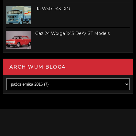
Ifa W50 1:43 IXO
Gaz 24 Wołga 1:43 DeA/IST Models
ARCHIWUM BLOGA