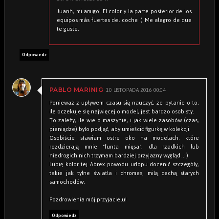
Juanh, mi amigo! El color y la parte posterior de los
equipos más fuertes del coche :) Me alegro de que
te guste.
Odpowiedz
10 LISTOPADA 2016 00:04
PABLO MARINIG
Ponieważ z upływem czasu się nauczyć, że pytanie o to,
ile oczekuje się najwięcej o model, jest bardzo osobisty.
To zależy, ile wie o maszynie, i jak wiele zasobów (czas,
pieniądze) było podjąć, aby umieścić figurkę w kolekcji.
Osobiście stawiam ostre oko na modelach, które
rozdzierają mnie "funta mięsa"; dla rzadkich lub
niedrogich nich trzymam bardziej przyjazny wygląd. ; )
Lubię kolor tej Abrex powodu urlopu docenić szczegóły,
takie jak tylne światła i chromes, miłą cechą starych
samochodów.
Pozdrowienia mój przyjacielu!
Odpowiedz