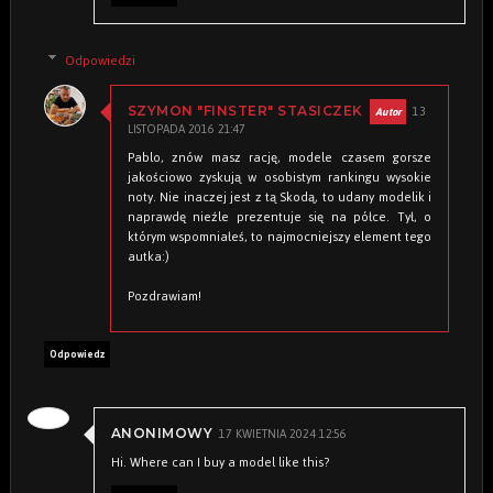
Odpowiedzi
13
SZYMON "FINSTER" STASICZEK
LISTOPADA 2016 21:47
Pablo, znów masz rację, modele czasem gorsze
jakościowo zyskują w osobistym rankingu wysokie
noty. Nie inaczej jest z tą Skodą, to udany modelik i
naprawdę nieźle prezentuje się na półce. Tył, o
którym wspomniałeś, to najmocniejszy element tego
autka:)
Pozdrawiam!
Odpowiedz
17 KWIETNIA 2024 12:56
ANONIMOWY
Hi. Where can I buy a model like this?