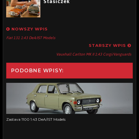
Stasiczek
NOWSZY WPIS
Fiat 131 1:43 DeA/IST Models
STARSZY WPIS
Vauxhall Carlton MK II 1:43 Corgi/Vanguards
PODOBNE WPISY:
Zastava 1100 1:43 DeA/IST Models