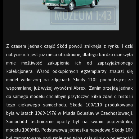
Z czasem jednak część Skód powoli zniknęła z rynku i dziś
nabycie ich jest już nieco utrudnione, dlatego bardzo ucieszyła
mnie możliwość zakupienia ich od zaprzyjaźnionego
kolekcjonera. Wśród odkupionych egzemplarzy znalazł się
model widocznej na zdjęciach Skody 110L pochodzącej ze
wspomnianej już wyżej wytwórni Abrex. Zanim przejdę jednak
do samego modelu chciałbym przytoczyć kilka zdań o historii
tego ciekawego samochodu. Skoda 100/110 produkowana
była w latach 1969-1976 w Mlada Boleslav w Czechosłowacji.
Samochód technicznie oparty był na swoim poprzedniku,
modelu 1000MB. Podstawową jednostką napędową Skody 100
był zamontowany podłużnie nad tylna osią silnik o pojemności