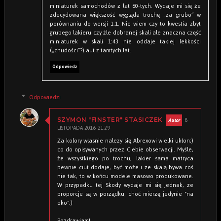
miniaturek samochodów z lat 60-tych. Wydaje mi się że
zdecydowana większość wygląda trochę „za grubo” w
porównaniu do wersji 1:1. Nie wiem czy to kwestia zbyt
grubego lakieru czy źle dobranej skali ale znaczna część
miniaturek w skali 1:43 nie oddaje takiej lekkości
(„chudości”?) aut z tamtych lat.
Odpowiedz
Odpowiedzi
8
SZYMON "FINSTER" STASICZEK
LISTOPADA 2016 21:29
Za kolory własnie nalezy się Abrexowi wielki ukłon;)
co do opisywanych przez Ciebie obserwacji. Myśle,
że wszystkiego po trochu, lakier sama matryca
pewnie ciut dodaje, być może i ze skalą bywa coś
nie tak, to w końcu modele masowo produkowane.
W przypadku tej Skody wydaje mi się jednak, ze
proporcje są w porządku, choć mierzę jedynie "na
oko";)
Pozdrawiam!