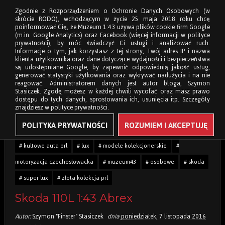
Zgodnie z Rozporządzeniem o Ochronie Danych Osobowych (w
skrócie RODO), wchodzącym w życie 25 maja 2018 roku chcę
poinformować Cię, że Muzeum 1:43 używa plików cookie firm Google
(m.in. Google Analytics) oraz Facebook (więcej informacji w polityce
prywatności), by móc świadczyć Ci usługi i analizować ruch.
Informacje o tym, jak korzystasz z tej strony, Twój adres IP i nazwa
klienta użytkownika oraz dane dotyczące wydajności i bezpieczeństwa
są udostępniane Google, by zapewnić odpowiednią jakość usług,
generować statystyki użytkowania oraz wykrywać nadużycia i na nie
reagować. Administratorem danych jest autor bloga, Szymon
Stasiczek. Zgodę możesz w każdej chwili wycofać oraz masz prawo
dostępu do tych danych, sprostowania ich, usunięcia itp. Szczegóły
znajdziesz w polityce prywatności.
POLITYKA PRYWATNOŚCI
ROZUMIEM I AKCEPTUJĘ
Tagi:
# 1:43
# abrex
# czechosłowiacja
# kolekcja modeli
# kultowe auta prl
# lux
# modele kolekcjonerskie
#
motoryzacja czechosłowacka
# muzeum43
# osobowe
# skoda
# super lux
# złota kolekcja prl
Skoda 110L 1:43 Abrex
Autor:
Szymon "Finster" Stasiczek
dnia
poniedziałek, 7 listopada 2016