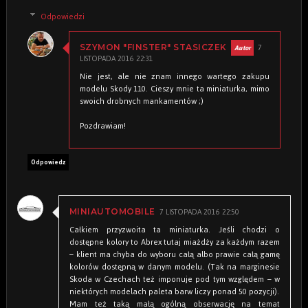
Odpowiedzi
7
SZYMON "FINSTER" STASICZEK
LISTOPADA 2016 22:31
Nie jest, ale nie znam innego wartego zakupu
modelu Skody 110. Cieszy mnie ta miniaturka, mimo
swoich drobnych mankamentów ;)
Pozdrawiam!
Odpowiedz
7 LISTOPADA 2016 22:50
MINIAUTOMOBILE
Całkiem przyzwoita ta miniaturka. Jeśli chodzi o
dostępne kolory to Abrex tutaj miażdży za każdym razem
– klient ma chyba do wyboru całą albo prawie całą gamę
kolorów dostępną w danym modelu. (Tak na marginesie
Skoda w Czechach też imponuje pod tym względem – w
niektórych modelach paleta barw liczy ponad 50 pozycji).
Mam też taką małą ogólną obserwację na temat