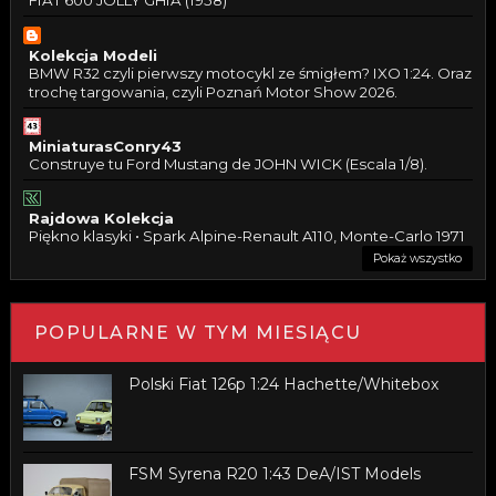
FIAT 600 JOLLY GHIA (1958)
Kolekcja Modeli
BMW R32 czyli pierwszy motocykl ze śmigłem? IXO 1:24. Oraz
trochę targowania, czyli Poznań Motor Show 2026.
MiniaturasConry43
Construye tu Ford Mustang de JOHN WICK (Escala 1/8).
Rajdowa Kolekcja
Piękno klasyki • Spark Alpine-Renault A110, Monte-Carlo 1971
Pokaż wszystko
POPULARNE W TYM MIESIĄCU
Polski Fiat 126p 1:24 Hachette/Whitebox
FSM Syrena R20 1:43 DeA/IST Models