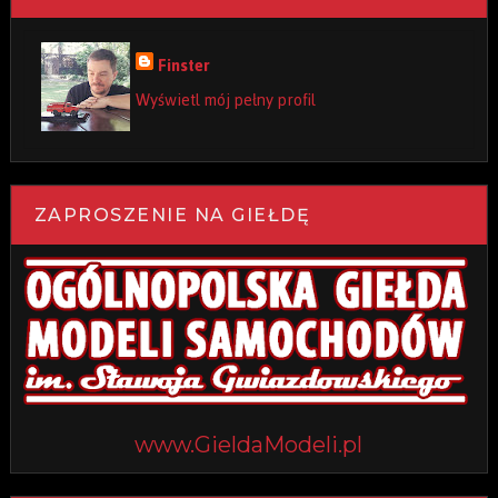
Finster
Wyświetl mój pełny profil
ZAPROSZENIE NA GIEŁDĘ
www.GieldaModeli.pl