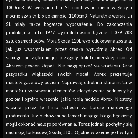
1000cm3. W wersjach L i SL montowano nieco większy i
mocniejszy silnik o pojemności 1100cm3. Naturalnie wersje L i
SL miały także bogatsze wyposażenie. Do zakończenia
produkcji w roku 1977 wyprodukowano łącznie 1 079 708
sztuk samochodów. Moja Skoda 110L wyprodukowana została,
jak już wspomniałem, przez czeską wytwórnię Abrex. Od
samego początku mojej przygody kolekcjonerskiej mam z
Abrexem pewien kłopot. Nie mogę oprzeć się wrażeniu, że w
przypadku większości swoich modeli Abrex prezentuje
niestety gazetowy poziom. Naprawdę odrobina staranności w
montażu i spasowaniu elementów zdecydowanie podniosły by
poziom i ogólne wrażenie, jakie robią modele Abrex. Niestety
właśnie przez to firma uchodzi za bardzo nierównego
producenta. Już niebawem na łamach mojego bloga będziemy
mogli dokonać małego porównania. Teraz jednak pochylmy się
nad moją turkusową Skodą 110L. Ogólne wrażenie jest w tym