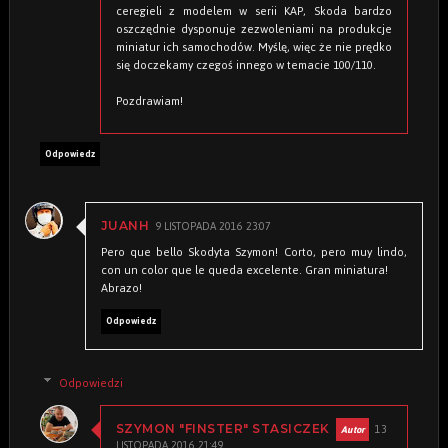
ceregieli z modelem w serii KAP, Skoda bardzo
oszczędnie dysponuje zezwoleniami na produkcje
miniatur ich samochodów. Myślę, więc że nie prędko
się doczekamy czegoś innego w temacie 100/110.
Pozdrawiam!
Odpowiedz
9 LISTOPADA 2016 23:07
JUANH
Pero que bello Skodyta Szymon! Corto, pero muy lindo,
con un color que le queda excelente. Gran miniatura!
Abrazo!
Odpowiedz
Odpowiedzi
13
SZYMON "FINSTER" STASICZEK
LISTOPADA 2016 21:49