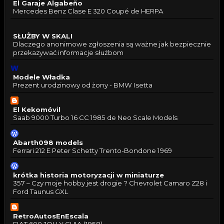
El Garaje Algabeño
Mercedes Benz Clase E 320 Coupé de HERPA
SŁUŻBY W SKALI
Dlaczego anonimowe zgłoszenia są ważne jak bezpiecznie
przekazywać informacje służbom
Modele Władka
Prezent urodzinowy od żony - BMW Isetta
El Kekomóvil
Saab 9000 Turbo 16 CC 1985 de Neo Scale Models
Abarth098 models
Ferrari 212 E Peter Schetty Trento-Bondone 1969
krótka historia motoryzacji w miniaturze
357 – Czy moje hobby jest drogie ? Chevrolet Camaro Z28 i
Ford Taunus GXL
RetroAutosEnEscala