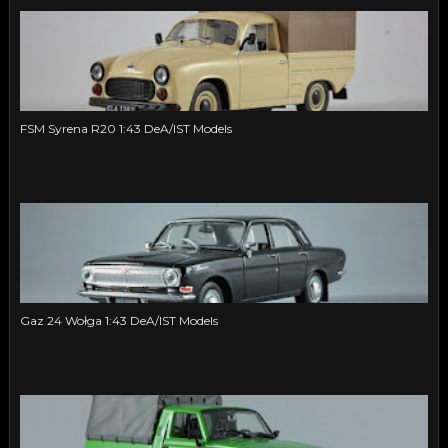
FSM Syrena R20 1:43 DeA/IST Models
Gaz 24 Wołga 1:43 DeA/IST Models