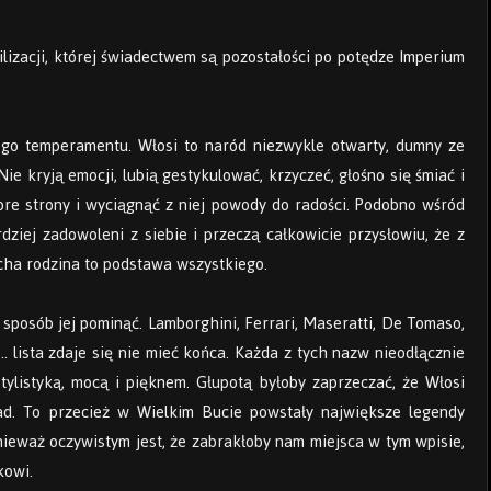
lizacji, której świadectwem są pozostałości po potędze Imperium
go temperamentu. Włosi to naród niezwykle otwarty, dumny ze
 Nie kryją emocji, lubią gestykulować, krzyczeć, głośno się śmiać i
bre strony i wyciągnąć z niej powody do radości. Podobno wśród
dziej zadowoleni z siebie i przeczą całkowicie przysłowiu, że z
ocha rodzina to podstawa wszystkiego.
sposób jej pominąć. Lamborghini, Ferrari, Maseratti, De Tomaso,
a… lista zdaje się nie mieć końca. Każda z tych nazw nieodłącznie
ylistyką, mocą i pięknem. Głupotą byłoby zaprzeczać, że Włosi
ład. To przecież w Wielkim Bucie powstały największe legendy
nieważ oczywistym jest, że zabrakłoby nam miejsca w tym wpisie,
kowi.