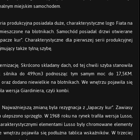
 idealnym miejskim samochodem.
eria produkcyjna posiadała duże, charakterystyczne logo Fiata na
umieszczone na błotnikach. Samochód posiadał drzwi otwierane
apacze kur”. Charakterystyczne dla pierwszej serii produkcyjnej
jmujący także tylną szybę.
nizację. Skrócono składany dach, od tej chwili szyba stanowiła
ść silnika do 499cm3 podnosząc tym samym moc do 17,5KM.
oraz dodano niewielkie na błotnikach. We wnętrzu pojawiła się
a wersja Giardiniera, czyli kombi.
 Najważniejszą zmianą była rezygnacja z „łapaczy kur”. Zawiasy
m ulepszono sprzęgło. W 1968 roku na rynek trafiła wersja Lusso,
Charakterystycznymi elementami Lusso były chromowane elementy
 wnętrzu pojawiła się podłużna tablica wskaźników. W trzeciej