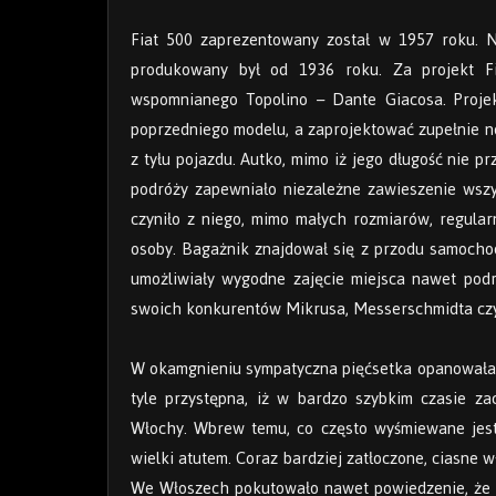
Fiat 500 zaprezentowany został w 1957 roku. N
produkowany był od 1936 roku. Za projekt Fi
wspomnianego Topolino – Dante Giacosa. Proje
poprzedniego modelu, a zaprojektować zupełnie 
z tyłu pojazdu. Autko, mimo iż jego długość nie 
podróży zapewniało niezależne zawieszenie wsz
czyniło z niego, mimo małych rozmiarów, regular
osoby. Bagażnik znajdował się z przodu samocho
umożliwiały wygodne zajęcie miejsca nawet podr
swoich konkurentów Mikrusa, Messerschmidta c
W okamgnieniu sympatyczna pięćsetka opanowała Wł
tyle przystępna, iż w bardzo szybkim czasie za
Włochy. Wbrew temu, co często wyśmiewane jest
wielki atutem. Coraz bardziej zatłoczone, ciasne 
We Włoszech pokutowało nawet powiedzenie, że mi