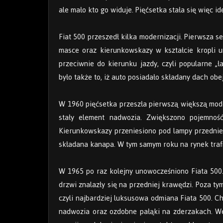
ale mało kto go widuje. Pięćsetka stała się więc
Fiat 500 przeszedł kilka modernizacji. Pierwsza s
masce oraz kierunkowskazy w kształcie kropli 
przeciwnie do kierunku jazdy, czyli popularne „ł
było także to, iż auto posiadało składany dach obe
W 1960 pięćsetka przeszła pierwszą większą moder
stały element nadwozia. Zwiększono pojemno
Kierunkowskazy przeniesiono pod lampy przednie 
składana kanapa. W tym samym roku na rynek trafił
W 1965 po raz kolejny unowocześniono Fiata 500.
drzwi znalazły się na przedniej krawędzi. Poza ty
czyli najbardziej luksusowa odmiana Fiata 500. 
nadwozia oraz ozdobne pałąki na zderzakach. We