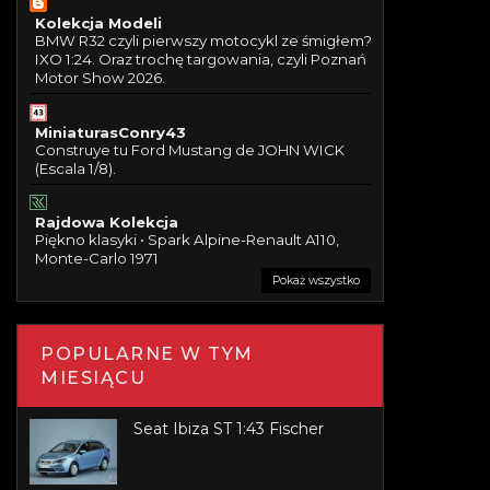
Kolekcja Modeli
BMW R32 czyli pierwszy motocykl ze śmigłem?
IXO 1:24. Oraz trochę targowania, czyli Poznań
Motor Show 2026.
MiniaturasConry43
Construye tu Ford Mustang de JOHN WICK
(Escala 1/8).
Rajdowa Kolekcja
Piękno klasyki • Spark Alpine-Renault A110,
Monte-Carlo 1971
Pokaż wszystko
POPULARNE W TYM
MIESIĄCU
Seat Ibiza ST 1:43 Fischer