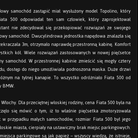
owy samochód zastąpić miał wysłużony model Topolino, który
ata 500 odpowiadał ten sam człowiek, który zaprojektował
ktant nie zdecydował się przekopiować rozwiązań ze swojego
nowy samochód. Dwucylindrowa jednostka napędowa znalazła się
przekraczała 3m, otrzymało naprawdę przestronną kabinę. Komfort
ystkich kół. Wiele rozwiązań zastosowanych w nowej pięćsetce
ny samochód. W przestronnej kabinie zmieścić się mogły cztery
du, dostęp do niego umożliwiała podnoszona maska. Duże drzwi
óżnym na tylnej kanapie. To wszystko odróżniało Fiata 500 od
zy BMW.
ochy. Dla przeciętnej włoskiej rodziny, cena Fiata 500 była na
częło się mówić o tym, iż to właśnie pięćsetka zmotoryzowała
 w przypadku małych samochodów, rozmiar Fiata 500 był jego
włoskie miasta, cierpiały na ustawiczny brak miejsc parkingowych.
ejsca parkingowe są jak papież – wszyscy wiedzą, że istnieje,