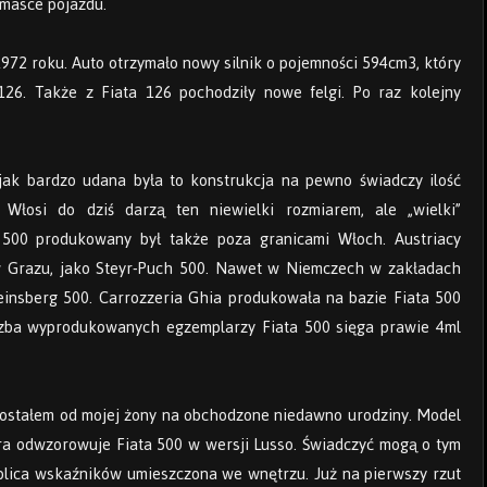
 masce pojazdu.
972 roku. Auto otrzymało nowy silnik o pojemności 594cm3, który
126. Także z Fiata 126 pochodziły nowe felgi. Po raz kolejny
jak bardzo udana była to konstrukcja na pewno świadczy ilość
 Włosi do dziś darzą ten niewielki rozmiarem, ale „wielki”
t 500 produkowany był także poza granicami Włoch. Austriacy
o w Grazu, jako Steyr-Puch 500. Nawet w Niemczech w zakładach
insberg 500. Carrozzeria Ghia produkowała na bazie Fiata 500
liczba wyprodukowanych egzemplarzy Fiata 500 sięga prawie 4ml
 dostałem od mojej żony na obchodzone niedawno urodziny. Model
ra odwzorowuje Fiata 500 w wersji Lusso. Świadczyć mogą o tym
blica wskaźników umieszczona we wnętrzu. Już na pierwszy rzut