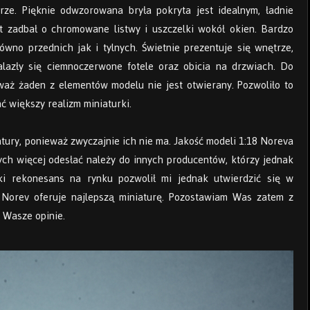
rze. Pięknie odwzorowana bryła pokryta jest idealnym, ładnie
nt zadbał o chromowane listwy i uszczelki wokół okien. Bardzo
wno przednich jak i tylnych. Świetnie prezentuje się wnętrze,
nalazły się ciemnoczerwone fotele oraz obicia na drzwiach. Do
waż żaden z elementów modelu nie jest otwierany. Pozwoliło to
ć większy realizm miniaturki.
tury, ponieważ zwyczajnie ich nie ma. Jakość modeli 1:18 Noreva
ych więcej odesłać należy do innych producentów, którzy jednak
ki rekonesans na rynku pozwolił mi jednak utwierdzić się w
e Norev oferuje najlepszą miniaturę. Pozostawiam Was zatem z
a Wasze opinie.