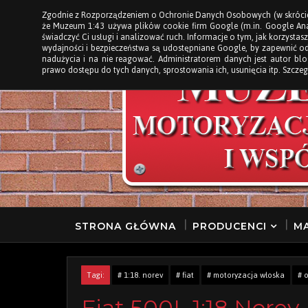
Zgodnie z Rozporządzeniem o Ochronie Danych Osobowych (w skróci
STRONA GŁÓWNA
że Muzeum 1:43 używa plików cookie firm Google (m.in. Google Anal
świadczyć Ci usługi i analizować ruch. Informacje o tym, jak korzystasz
wydajności i bezpieczeństwa są udostępniane Google, by zapewnić o
nadużycia i na nie reagować. Administratorem danych jest autor b
prawo dostępu do tych danych, sprostowania ich, usunięcia itp. Szczeg
STRONA GŁÓWNA
PRODUCENCI
MA
Tagi:
# 1:18. norev
# fiat
# motoryzacja włoska
# 
Fiat 500L 1:18 Norev