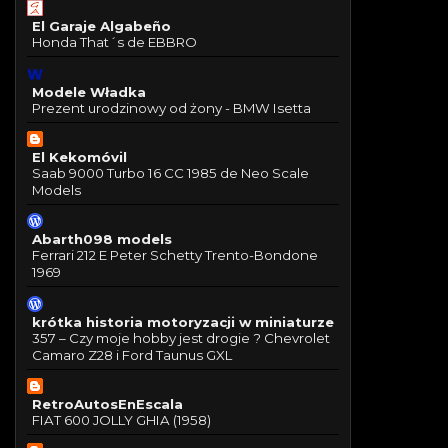
El Garaje Algabeño
Honda That´s de EBBRO
Modele Władka
Prezent urodzinowy od żony - BMW Isetta
El Kekomóvil
Saab 9000 Turbo 16 CC 1985 de Neo Scale
Models
Abarth098 models
Ferrari 212 E Peter Schetty Trento-Bondone
1969
krótka historia motoryzacji w miniaturze
357 – Czy moje hobby jest drogie ? Chevrolet
Camaro Z28 i Ford Taunus GXL
RetroAutosEnEscala
FIAT 600 JOLLY GHIA (1958)