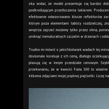
oka widać, że model prezentuje się bardzo dob
podkreślającym przetłoczenia lakierem. Produce
efektownie odwzorowano klosze reflektorów zaró
którym poza elementami tablicy rozdzielczej, z
wnętrza zajrzeć możemy tylko przez okna, ponie
uniknąć nienaturalnych szczelin w drzwiach i odda
Trudno mi mówić o jakichkolwiek wadach tej minia
doskonale koreluje z ich ceną, dlatego oczekując
plasują się w innym przedziale cenowym. Szyb
przekonaniu, że w kwestii Fiata 500 to właśni
kilkoma zdjęciami mojej pięknej pięćsetki. Liczę n