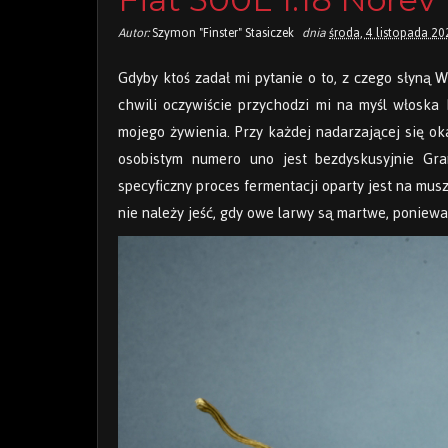
Autor:
Szymon "Finster" Stasiczek
dnia
środa, 4 listopada 20
Gdyby ktoś zadał mi pytanie o to, z czego słyną 
chwili oczywiście przychodzi mi na myśl włoska
mojego żywienia. Przy każdej nadarzającej się ok
osobistym numero uno jest bezdyskusyjnie Gr
specyficzny proces fermentacji oparty jest na mus
nie należy jeść, gdy owe larwy są martwe, poniew