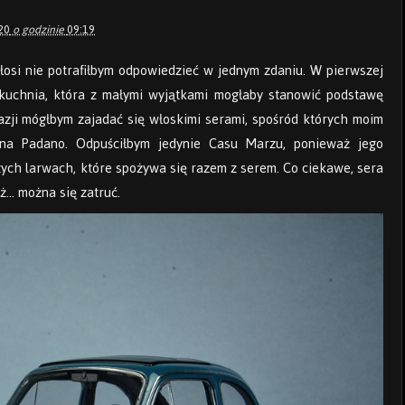
20
o godzinie
09:19
Włosi nie potrafiłbym odpowiedzieć w jednym zdaniu. W pierwszej
 kuchnia, która z małymi wyjątkami mogłaby stanowić podstawę
azji mógłbym zajadać się włoskimi serami, spośród których moim
ana Padano. Odpuściłbym jedynie Casu Marzu, ponieważ jego
zych larwach, które spożywa się razem z serem. Co ciekawe, sera
aż… można się zatruć.