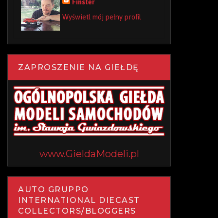
Finster
Wyświetl mój pełny profil
ZAPROSZENIE NA GIEŁDĘ
www.GieldaModeli.pl
AUTO GRUPPO
INTERNATIONAL DIECAST
COLLECTORS/BLOGGERS