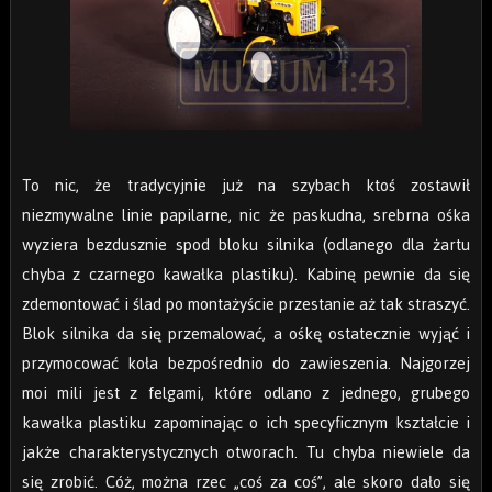
To nic, że tradycyjnie już na szybach ktoś zostawił
niezmywalne linie papilarne, nic że paskudna, srebrna ośka
wyziera bezdusznie spod bloku silnika (odlanego dla żartu
chyba z czarnego kawałka plastiku). Kabinę pewnie da się
zdemontować i ślad po montażyście przestanie aż tak straszyć.
Blok silnika da się przemalować, a ośkę ostatecznie wyjąć i
przymocować koła bezpośrednio do zawieszenia. Najgorzej
moi mili jest z felgami, które odlano z jednego, grubego
kawałka plastiku zapominając o ich specyficznym kształcie i
jakże charakterystycznych otworach. Tu chyba niewiele da
się zrobić. Cóż, można rzec „coś za coś”, ale skoro dało się