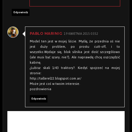
Odpowiedz
19 KWIETNIA 2015 03:52
PABLO MARINIG
Model ten jest w mojej liście. Myślę, że przednia oś nie
jest duży problem, po prostu cutt-off, i to
wszystko.Wydaje się, blok silnika jest dość szczegółowo
(ale musi być szary, nie?), Ale naprawdę chcę oszczędzić
kabinę.
¿Lubisz skali 1/43 traktory?. Kiedyś spojrzeć na mojej
stronie:
http://tallerel22.blogspot.com.ar/
Może jest coś w twoim interesie.
pozdrowienia
Odpowiedz