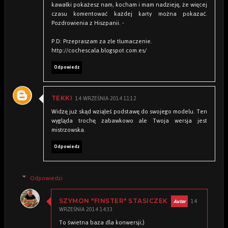
kawałki pokażesz nam, kocham i mam nadzieję, że więcej
czasu komentować każdej karty można pokazać.
Pozdrowienia z Hiszpanii. -
P.D: Przepraszam za złe tłumaczenie.
http://cochescala.blogspot.com.es/
Odpowiedz
14 WRZEŚNIA 2014 11:12
TEKKI
Widzę już skąd wziąłeś podstawę do swojego modelu. Ten
wygląda trochę zabawkowo ale Twoja wersja jest
mistrzowska.
Odpowiedz
Odpowiedzi
14
SZYMON "FINSTER" STASICZEK
WRZEŚNIA 2014 14:33
To świetna baza dla konwersji;)