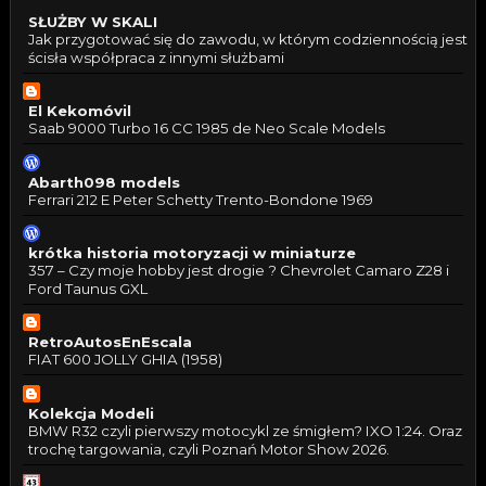
SŁUŻBY W SKALI
Jak przygotować się do zawodu, w którym codziennością jest
ścisła współpraca z innymi służbami
El Kekomóvil
Saab 9000 Turbo 16 CC 1985 de Neo Scale Models
Abarth098 models
Ferrari 212 E Peter Schetty Trento-Bondone 1969
krótka historia motoryzacji w miniaturze
357 – Czy moje hobby jest drogie ? Chevrolet Camaro Z28 i
Ford Taunus GXL
RetroAutosEnEscala
FIAT 600 JOLLY GHIA (1958)
Kolekcja Modeli
BMW R32 czyli pierwszy motocykl ze śmigłem? IXO 1:24. Oraz
trochę targowania, czyli Poznań Motor Show 2026.