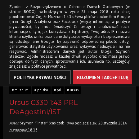
Zgodnie z Rozporządzeniem o Ochronie Danych Osobowych (w
skrócie RODO), wchodzącym w życie 25 maja 2018 roku chcę
poinformować Cię, że Muzeum 1:43 używa plików cookie firm Google
(m.in. Google Analytics) oraz Facebook (więcej informacji w polityce
prywatności), by móc świadczyć Ci usługi i analizować ruch.
Informacje o tym, jak korzystasz z tej strony, Twój adres IP i nazwa
klienta użytkownika oraz dane dotyczące wydajności i bezpieczeństwa
są udostępniane Google, by zapewnić odpowiednią jakość usług,
generować statystyki użytkowania oraz wykrywać nadużycia i na nie
reagować. Administratorem danych jest autor bloga, Szymon
Stasiczek. Zgodę możesz w każdej chwili wycofać oraz masz prawo
dostępu do tych danych, sprostowania ich, usunięcia itp. Szczegóły
znajdziesz w polityce prywatności.
POLITYKA PRYWATNOŚCI
ROZUMIEM I AKCEPTUJĘ
Tagi:
# 1:43
# c330
# ciągnik rolniczy
# deagostini
# ist
# muzeum
# polska
# prl
# ursus
Ursus C330 1:43 PRL
DeAgostini/IST
Autor:
Szymon "Finster" Stasiczek
dnia
poniedziałek, 20 stycznia 2014
o godzinie
18:13