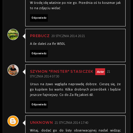
W środę idę właśnie po nie go. Przednia oś to koszmar jak
to na zdjęciu widać
Odpowiedz
20 STYCZNIA 2014 20:21
PREBUCZ
A ile dałeś za Ife W50L
Odpowiedz
21
SZYMON "FINSTER" STASICZEK
STYCZNIA 2014 07:30
Ursus na żywo wygląda naprawdę dobrze. Cieszę się, że
go kupiłem bo warto. Kilka drobnych przeróbek i będzie
jeszcze fajniejszy. Co do Za Ifę jakieś 60.
Odpowiedz
21 STYCZNIA 2014 17:40
UNKNOWN
Witaj, dodać go do listy obserwacyjnej nadal widząc